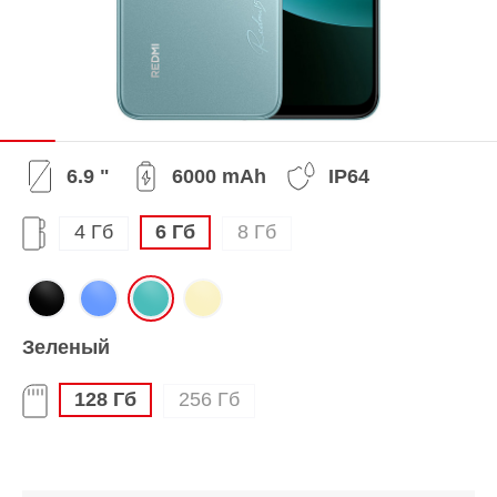
6.9 "
6000 mAh
IP64
4 Гб
6 Гб
8 Гб
Зеленый
128 Гб
256 Гб