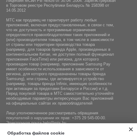
Лицензия МСиИ РБ №926 от 30.04 .2004. Зарегистрирован
в Торговом реестре Республики Беларусь № 158398 от
14.05.2012
Стандарт Bluetooth:
5.4
МТС как продавец не гарантирует работу любых
приложений, включая предустановленные, в связи с тем,
что их доступность и программные ограничения
Интерфейс подключения:
определяются правообладателями таких приложений и
USB Type-C
(или) производителем товара, в том числе в зависимости
от страны или территории производства товара
(например, для товаров бренда Apple, произведенных в
NFC:
континентальном Китае, не доступен полный функционал
Да
приложения FaceTime) или региона, для которого
произведен товар (например, приложение Samsung Pay
имеет особенности использования в зависимости от
Навигация:
региона, для которого предназначены товары бренда
GPS / ГЛОНАСС / BeiDou / Galileo
Samsung), или страны, где активируется устройство
(например, товары бренда Infiniх, имеющие особенности
при активации за пределами Беларуси и России) и т.д.
Перед покупкой товара в МТС самостоятельно уточняйте
необходимые параметры интересующих Вас приложений
на официальных сайтах их правообладателей
Лицо уполномоченное рассматривать обращения
покупателей о нарушении их прав:
+375 29 545-00-00
.
Электронная почта
help@mts.by
Номер телефона работников местных исполнительных и
Обработка файлов cookie