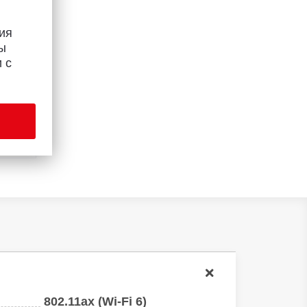
ия
ы
 с
Bee
802.11ax (Wi-Fi 6)