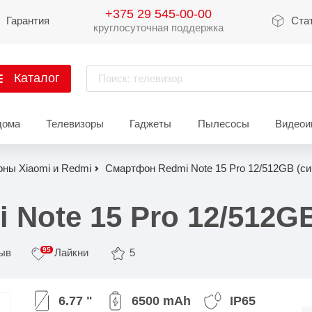
+375 29 545-00-00
Гарантия
Ста
круглосуточная поддержка
Каталог
Поиск: телевизор
артфоны
дома
Телевизоры
Гаджеты
Пылесосы
Видеои
Xiaomi
Apple
Sams
ны Xiaomi и Redmi
Смартфон Redmi Note 15 Pro 12/512GB (си
Xiaomi 17
iPhone 17
Galaxy 
Xiaomi 15
iPhone 16
Galaxy 
Note 15 Pro 12/512GB
Xiaomi 14
iPhone 15
Galaxy 
95
зыв
Лайкни
5
Redmi 15
iPhone 14
Redmi Note 14
iPhone 13
Redmi Note 15
Redmi 14
Redmi A
Восстановленные
6.77 "
6500 mAh
IP65
Показать еще
Показать еще