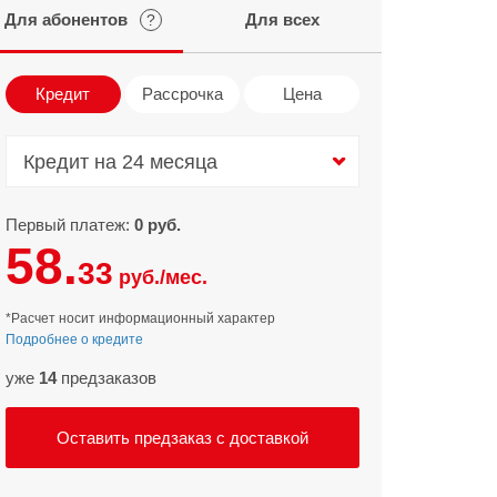
Для абонентов
Для всех
?
Infinix
TECNO
Infinix GT
Spark
Кредит
Рассрочка
Цена
Infinix Note
Camon
Pova
Кредит на 24 месяца
Кредит на 24 месяца
Первый платеж:
0 руб.
58.
33
руб./мес.
*Расчет носит информационный характер
Подробнее о кредите
уже
14
предзаказов
Оставить предзаказ с доставкой