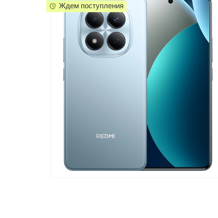
Ждем поступления
Телевизоры
POC
Гаджеты
POCO
POCO
Видеоигры
POCO
POCO
Мобильные кассы
Blac
Интернет для дома
Аксессуары
Cертификаты
Купить SIM