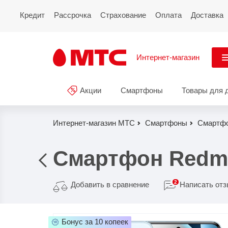
Кредит
Рассрочка
Страхование
Оплата
Доставка
Интернет-магазин
См
Акции
Смартфоны
Товары для 
Акции
Все
Смартфоны
Интернет-магазин МТС
Смартфоны
Смартфо
Планшеты и ноутбуки
Смартфон Redmi 
Восстановленные
смартфоны
2
Добавить в сравнение
Написать от
Товары для дома
Бонус за 10 копеек