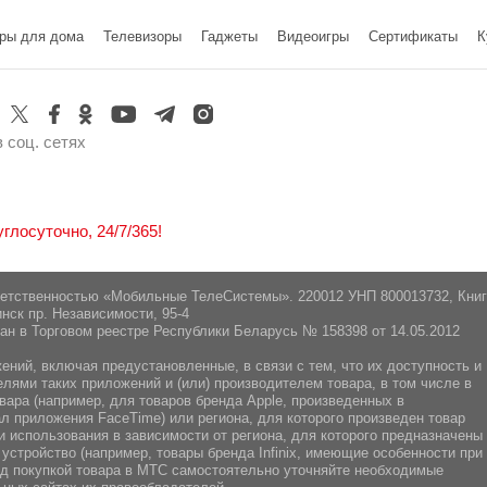
pte. ltd 20 Cross St, Сингапур 048422
Да
Да
ры для дома
Телевизоры
Гаджеты
Видеоигры
Cертификаты
К
инск, Логойский тракт 22аБ 41-2,
Да
 соц. сетях
лосуточно, 24/7/365!
ветственностью «Мобильные ТелеСистемы». 220012 УНП 800013732, Кни
нск пр. Независимости, 95-4
ан в Торговом реестре Республики Беларусь № 158398 от 14.05.2012
ний, включая предустановленные, в связи с тем, что их доступность и
ями таких приложений и (или) производителем товара, в том числе в
вара (например, для товаров бренда Apple, произведенных в
л приложения FaceTime) или региона, для которого произведен товар
 использования в зависимости от региона, для которого предназначены
 устройство (например, товары бренда Infiniх, имеющие особенности при
ред покупкой товара в МТС самостоятельно уточняйте необходимые