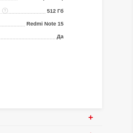
:
512 Гб
Redmi Note 15
Да
зация:
Да