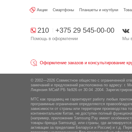
Производитель:
Xiaomi singapore 
Сканер отпечатка пальца:
Wi-Fi:
Акции
Смартфоны
Планшеты и ноутбуки
Това
Поставщик:
ООО "ЭлкоТелеком", М
Разблокировка по лицу:
210
+375 29 545-00-00
Помощь в оформлении
Мы в
Оформление заказов и консультирование круг
© 2002—2026 Совместное общество с ограниченной от
замечаний и предложений расположена по адресу: г. Ми
Лицензия МСиИ РБ №926 от 30.04 .2004. Зарегистриров
МТС как продавец не гарантирует работу любых приложе
программные ограничения определяются правообладател
зависимости от страны или территории производства то
континентальном Китае, не доступен полный функциона
(например, приложение Samsung Pay имеет особенности
товары бренда Samsung), или страны, где активируется
активации за пределами Беларуси и России) и т.д. Пе