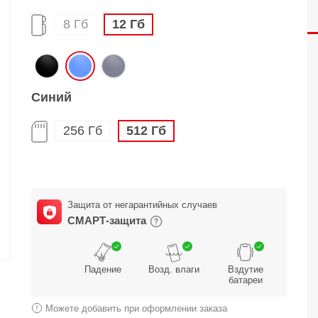
8 Гб
12 Гб
O
realme
TCL
vivo
 F
realme C
TCL 50
vivo Y
 M
realme 14
TCL 60
vivo V
Синий
 X
realme note
TCL 70
vivo X
 C
256 Гб
512 Гб
kview
Защита от негарантийных случаев
СМАРТ-защита
Падение
Возд. влаги
Вздутие
батареи
Можете добавить при оформлении заказа