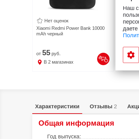
Наш с
польз
Нет оценок
Н
персо
даете
Xiaomi Redmi Power Bank 10000
Xiaom
mAh черный
mAh 
Полит
55
6
от
руб.
от
В
2
магазинах
В
Характеристики
Отзывы
2
Акц
Общая информация
Год выпуска: