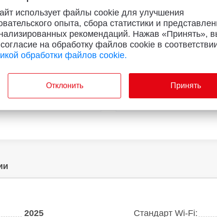
айт использует файлы cookie для улучшения
овательского опыта, сбора статистики и представлен
ет оценок
Нет оценок
нализированных рекомендаций. Нажав «Принять», в
 согласие на обработку файлов cookie в соответствии
i Redmi Power Bank 20000
Yandex. Станция Макс с Zig
черный
графит
икой обработки файлов cookie.
68
от
руб./мес.
9
1419
руб.
от
руб.
Отклонить
Принять
35
магазинах
В
95
магазинах
ии
2025
Стандарт Wi-Fi: