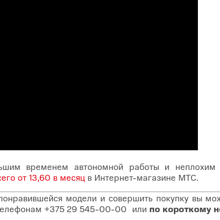
льшим временем автономной работы и неплохим з
сего от 13,60 в месяц
в Интернет-магазине МТС.
 понравившейся модели и совершить покупку вы може
о телефонам
+375 29 545-00-00
или
по короткому 