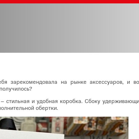
O
realme
TCL
vivo
 F
realme C
TCL 50
vivo Y
 M
realme 14
TCL 60
vivo V
 X
realme note
TCL 70
vivo X
 C
kview
ебя зарекомендовала на рынке аксессуаров, и в
х получилось?
kin – стильная и удобная коробка. Сбоку удерживающ
полнительной обертки.