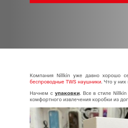
Товары для дома
POC
Телевизоры
POCO
POCO
Гаджеты
POCO
POCO
Видеоигры
Blac
Мобильные кассы
Компания Nillkin уже давно хорошо с
беспроводные TWS наушники
. Что у ни
Интернет для дома
Начнем с
упаковки
. Все в стиле Nill
комфортного извлечения коробки из до
Аксессуары
Cертификаты