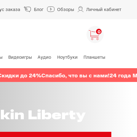
ус заказа
Блог
Обзоры
Личный кабинет
0
ы
Видеоигры
Аудио
Ноутбуки
Планшеты
ng
HUAWEI
HONOR
до 24%
Спасибо, что вы с нами!
24 года МТС
Скид
HUAWEI Pura
HONOR 400
A
HUAWEI Nova
HONOR 600
HUAWEI Mate
HONOR Magic
in Liberty
HONOR X