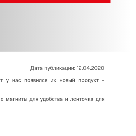
Infinix
TECNO
Infinix GT
Spark
Infinix Note
Camon
Pova
Дата публикации: 12.04.2020
от у нас появился их новый продукт -
ие магниты для удобства и ленточка для