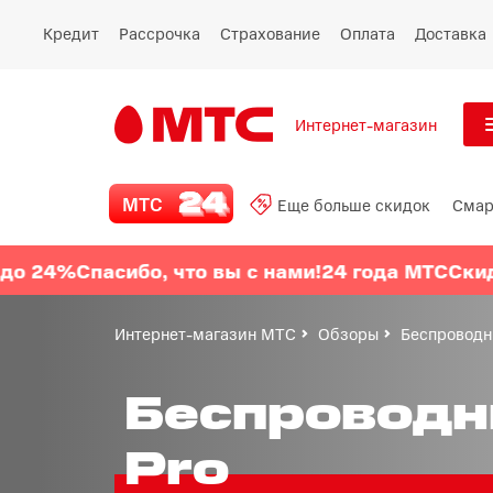
Кредит
Рассрочка
Страхование
Оплата
Доставка
Интернет-магазин
См
МТС 24
МТС
Еще больше скидок
Смар
Все
Еще больше скидок
Спасибо, что вы с нами!
24 года МТС
Скидки до 
Смартфоны
Интернет-магазин МТС
Обзоры
Беспроводны
Планшеты и ноутбуки
Беспроводны
Восстановленные
Pro
смартфоны