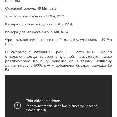
образом:
Основной модуль
48 Мп
, f/2.0;
Ультраширокогоульный
8 Мп
, f/2.2;
Камера с датчиком глубины
5 Мп
, f/2.4;
Камера для макросъёмки
5 Мп
, f/2.4.
Фронтальная камера тоже с небольшим улучшением -
20 Мп
f/2.2.
В смартфоне сохранили jack 3.5, есть
NFC
. Сканер
отпечатка пальца встроен в дисплей, присутствует также
разблокировка по лицу. Конечно же к такому мощному
аккумулятору в 5000 мА• ч добавлена быстрая зарядка 15
Вт.