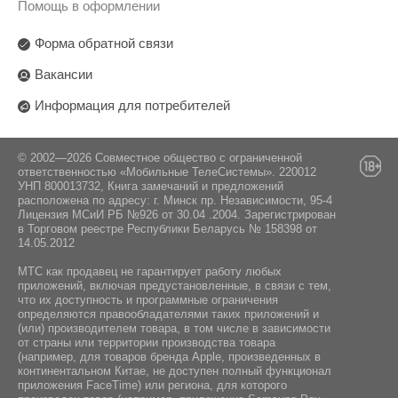
Помощь в оформлении
Форма обратной связи
Вакансии
Информация для потребителей
© 2002—2026 Совместное общество с ограниченной
ответственностью «Мобильные ТелеСистемы». 220012
УНП 800013732, Книга замечаний и предложений
расположена по адресу: г. Минск пр. Независимости, 95-4
Лицензия МСиИ РБ №926 от 30.04 .2004. Зарегистрирован
в Торговом реестре Республики Беларусь № 158398 от
14.05.2012
МТС как продавец не гарантирует работу любых
приложений, включая предустановленные, в связи с тем,
что их доступность и программные ограничения
определяются правообладателями таких приложений и
(или) производителем товара, в том числе в зависимости
от страны или территории производства товара
(например, для товаров бренда Apple, произведенных в
континентальном Китае, не доступен полный функционал
приложения FaceTime) или региона, для которого