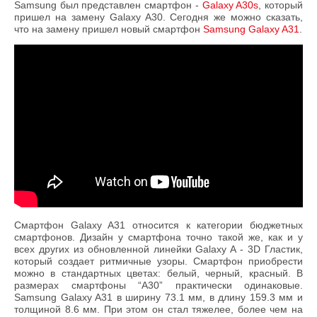
Samsung был представлен смартфон -
Galaxy A30s
, который
пришел на замену Galaxy A30. Сегодня же можно сказать,
что на замену пришел новый смартфон
Samsung Galaxy A31
.
Смартфон Galaxy A31 относится к категории бюджетных
смартфонов. Дизайн у смартфона точно такой же, как и у
всех других из обновленной линейки Galaxy A - 3D Гластик,
который создает ритмичные узоры. Смартфон приобрести
можно в стандартных цветах: белый, черный, красный. В
размерах смартфоны “А30” практически одинаковые.
Samsung Galaxy A31 в ширину 73.1 мм, в длину 159.3 мм и
толщиной 8.6 мм. При этом он стал тяжелее, более чем на