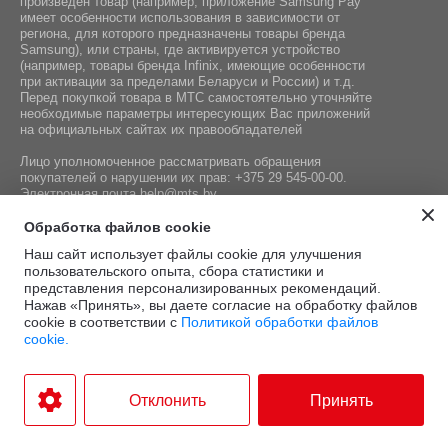
произведен товар (например, приложение Samsung Pay
имеет особенности использования в зависимости от
региона, для которого предназначены товары бренда
Samsung), или страны, где активируется устройство
(например, товары бренда Infiniх, имеющие особенности
при активации за пределами Беларуси и России) и т.д.
Перед покупкой товара в МТС самостоятельно уточняйте
необходимые параметры интересующих Вас приложений
на официальных сайтах их правообладателей
Лицо уполномоченное рассматривать обращения
покупателей о нарушении их прав:
+375 29 545-00-00
.
Электронная почта
help@mts.by
Номер телефона работников местных исполнительных и
Обработка файлов cookie
распорядительных органов по месту государственной
Наш сайт использует файлы cookie для улучшения
регистрации СООО «Мобильные ТелеСистемы»,
пользовательского опыта, сбора статистики и
уполномоченных рассматривать обращения покупателей:
представления персонализированных рекомендаций.
+375 17 215-14-65
Нажав «Принять», вы даете согласие на обработку файлов
cookie в соответствии с
Политикой обработки файлов
cookie.
Этот сайт защищён
Политика
Условия
reCAPTCHA, а также
конфиденциальности
и
.
использования
Отклонить
Принять
применяются
Google
Разработка интернет-магазина