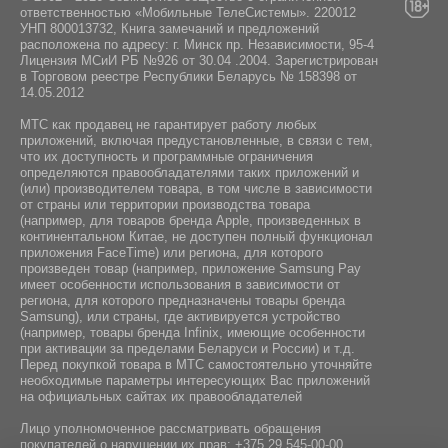
ответственностью «Мобильные ТелеСистемы». 220012
УНП 800013732, Книга замечаний и предложений
расположена по адресу: г. Минск пр. Независимости, 95-4
Лицензия МСиИ РБ №926 от 30.04 .2004. Зарегистрирован
в Торговом реестре Республики Беларусь № 158398 от
14.05.2012
МТС как продавец не гарантирует работу любых
приложений, включая предустановленные, в связи с тем,
что их доступность и программные ограничения
определяются правообладателями таких приложений и
(или) производителем товара, в том числе в зависимости
от страны или территории производства товара
(например, для товаров бренда Apple, произведенных в
континентальном Китае, не доступен полный функционал
приложения FaceTime) или региона, для которого
произведен товар (например, приложение Samsung Pay
имеет особенности использования в зависимости от
региона, для которого предназначены товары бренда
Samsung), или страны, где активируется устройство
(например, товары бренда Infiniх, имеющие особенности
при активации за пределами Беларуси и России) и т.д.
Перед покупкой товара в МТС самостоятельно уточняйте
необходимые параметры интересующих Вас приложений
на официальных сайтах их правообладателей
Лицо уполномоченное рассматривать обращения
покупателей о нарушении их прав:
+375 29 545-00-00
.