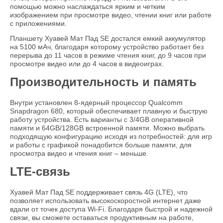
помощью можно наслаждаться ярким и четким
изображением при просмотре видео, чтении книг или работе
с приложениями.
Планшету Хуавей Мат Пад SE достался емкий аккумулятор
на 5100 мАч, благодаря которому устройство работает без
перерыва до 11 часов в режиме чтения книг, до 9 часов при
просмотре видео или до 4 часов в видеоиграх.
Производительность и память
Внутри установлен 8-ядерный процессор Qualcomm
Snapdragon 680, который обеспечивает плавную и быструю
работу устройства. Есть варианты с 3/4GB оперативной
памяти и 64GB/128GB встроенной памяти. Можно выбрать
подходящую конфигурацию исходя из потребностей: для игр
и работы с графикой понадобится больше памяти, для
просмотра видео и чтения книг – меньше.
LTE-связь
Хуавей Мат Пад SE поддерживает связь 4G (LTE), что
позволяет использовать высокоскоростной интернет даже
вдали от точек доступа Wi-Fi. Благодаря быстрой и надежной
связи, вы сможете оставаться продуктивным на работе,