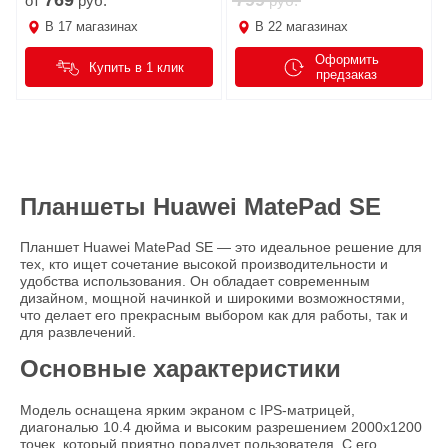
769
799
от
руб.
руб.
В
17
магазинах
В
22
магазинах
Оформить
Купить в 1 клик
предзаказ
Планшеты Huawei MatePad SE
Планшет Huawei MatePad SE — это идеальное решение для
тех, кто ищет сочетание высокой производительности и
удобства использования. Он обладает современным
дизайном, мощной начинкой и широкими возможностями,
что делает его прекрасным выбором как для работы, так и
для развлечений.
Основные характеристики
Модель оснащена ярким экраном с IPS-матрицей,
диагональю 10.4 дюйма и высоким разрешением 2000x1200
точек, который приятно порадует пользователя. С его