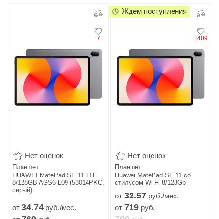
Ждем поступления
7
1409
Нет оценок
Нет оценок
Планшет
Планшет
HUAWEI MatePad SE 11 LTE
Huawei MatePad SE 11 со
8/128GB AGS6-L09 (53014PKC,
стилусом Wi-Fi 8/128Gb
серый)
32.
57
от
руб./мес.
34.
74
719
от
руб./мес.
от
руб.