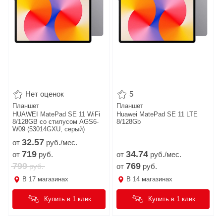
Нет оценок
5
Планшет
Планшет
HUAWEI MatePad SE 11 WiFi
Huawei MatePad SE 11 LTE
8/128GB со стилусом AGS6-
8/128Gb
W09 (53014GXU, серый)
32.
57
от
руб./мес.
719
34.
74
от
руб.
от
руб./мес.
799
769
руб.
от
руб.
В
17
магазинах
В
14
магазинах
Купить в 1 клик
Купить в 1 клик