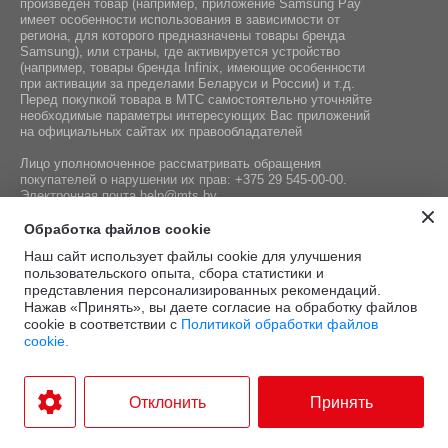
произведен товар (например, приложение Samsung Pay
имеет особенности использования в зависимости от
региона, для которого предназначены товары бренда
Samsung), или страны, где активируется устройство
(например, товары бренда Infiniх, имеющие особенности
при активации за пределами Беларуси и России) и т.д.
Перед покупкой товара в МТС самостоятельно уточняйте
необходимые параметры интересующих Вас приложений
на официальных сайтах их правообладателей
Лицо уполномоченное рассматривать обращения
покупателей о нарушении их прав:
+375 29 545-00-00
.
Электронная почта
help@mts.by
Номер телефона работников местных исполнительных и
Обработка файлов cookie
распорядительных органов по месту государственной
Наш сайт использует файлы cookie для улучшения
регистрации СООО «Мобильные ТелеСистемы»,
пользовательского опыта, сбора статистики и
уполномоченных рассматривать обращения покупателей:
представления персонализированных рекомендаций.
+375 17 215-14-65
Нажав «Принять», вы даете согласие на обработку файлов
cookie в соответствии с
Политикой обработки файлов
cookie.
Этот сайт защищён
Политика
Условия
reCAPTCHA, а также
конфиденциальности
и
.
использования
Отклонить
Принять
применяются
Google
Разработка интернет-магазина