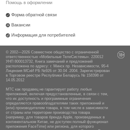
Помощь в оформлении
Форма обратной связи
Вакансии
Информация для потребителей
© 2002—2026 Совместное общество с ограниченной
ответственностью «Мобильные ТелеСистемы». 220012
УНП 800013732, Книга замечаний и предложений
расположена по адресу: г. Минск пр. Независимости, 95-4
Лицензия МСиИ РБ №926 от 30.04 .2004. Зарегистрирован
в Торговом реестре Республики Беларусь № 158398 от
14.05.2012
МТС как продавец не гарантирует работу любых
приложений, включая предустановленные, в связи с тем,
что их доступность и программные ограничения
определяются правообладателями таких приложений и
(или) производителем товара, в том числе в зависимости
от страны или территории производства товара
(например, для товаров бренда Apple, произведенных в
континентальном Китае, не доступен полный функционал
приложения FaceTime) или региона, для которого