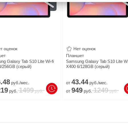
т оценок
Нет оценок
шет
Планшет
g Galaxy Tab S10 Lite Wi-fi
Samsung Galaxy Tab S10 Lite Wi-
8/256GB (серый)
X400 6/128GB (серый)
.
48
43.
44
руб./мес.
от
руб./мес.
219
1499
949
1249
руб.
руб.
от
руб.
руб.