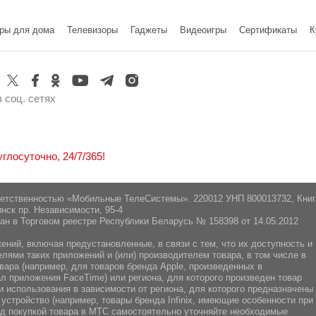
ры для дома
Телевизоры
Гаджеты
Видеоигры
Cертификаты
К
 соц. сетях
лосуточно, 24/7/365!
ветственностью «Мобильные ТелеСистемы». 220012 УНП 800013732, Кни
нск пр. Независимости, 95-4
ан в Торговом реестре Республики Беларусь № 158398 от 14.05.2012
ний, включая предустановленные, в связи с тем, что их доступность и
ями таких приложений и (или) производителем товара, в том числе в
вара (например, для товаров бренда Apple, произведенных в
л приложения FaceTime) или региона, для которого произведен товар
 использования в зависимости от региона, для которого предназначены
 устройство (например, товары бренда Infiniх, имеющие особенности при
ред покупкой товара в МТС самостоятельно уточняйте необходимые