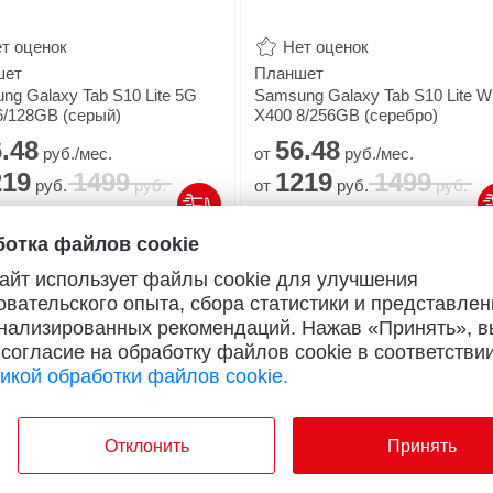
т оценок
Нет оценок
шет
Планшет
ng Galaxy Tab S10 Lite 5G
Samsung Galaxy Tab S10 Lite Wi-
6/128GB (серый)
X400 8/256GB (серебро)
.
48
56.
48
руб./мес.
от
руб./мес.
219
1499
1219
1499
руб.
руб.
от
руб.
руб.
18
магазинах
В
9
магазинах
отка файлов cookie
айт использует файлы cookie для улучшения
м поступления
Ждем поступления
овательского опыта, сбора статистики и представлен
нализированных рекомендаций. Нажав «Принять», в
 согласие на обработку файлов cookie в соответствии
37
икой обработки файлов cookie.
Отклонить
Принять