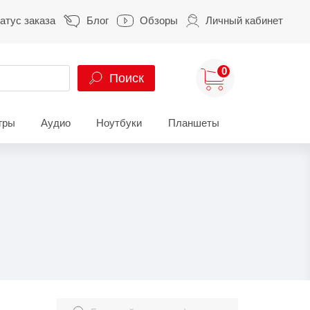
атус заказа
Блог
Обзоры
Личный кабинет
0
Поиск
гры
Аудио
Ноутбуки
Планшеты
ung
HUAWEI
HONOR
S
HUAWEI Pura
HONOR 400
A
HUAWEI Nova
HONOR 600
Z
HUAWEI Mate
HONOR Magic
HONOR X