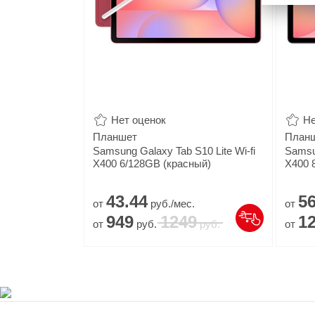
Нет оценок
Не
Планшет
План
Samsung Galaxy Tab S10 Lite Wi-fi
Samsun
X400 6/128GB (красный)
X400 
43.
44
56
от
руб./мес.
от
949
1249
1
от
руб.
руб.
от