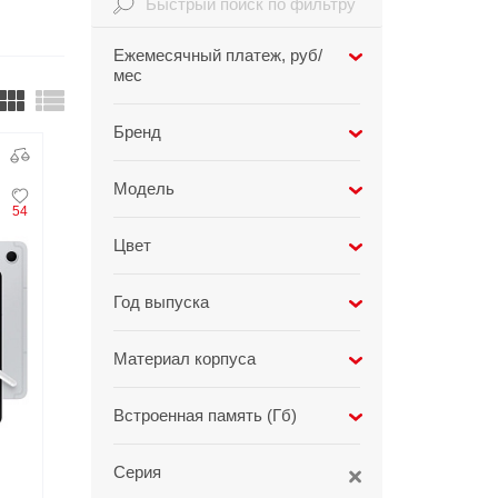
Infinix
TECNO
Ежемесячный платеж, руб/
мес
Infinix GT
Spark
Infinix Note
Camon
Бренд
Pova
Samsung
6
Модель
54
Galaxy Tab S10 Lite
6
Цвет
Серый
4
Год выпуска
Красный
1
2025
6
Материал корпуса
Серебро
1
Металл
6
Встроенная память (Гб)
Серия