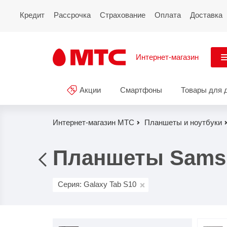
Кредит
Рассрочка
Страхование
Оплата
Доставка
Интернет-магазин
См
Акции
Смартфоны
Товары для 
Акции
Все
Смартфоны
Интернет-магазин МТС
Планшеты и ноутбуки
Планшеты и ноутбуки
Планшеты Samsu
Восстановленные
смартфоны
Серия: Galaxy Tab S10
Товары для дома