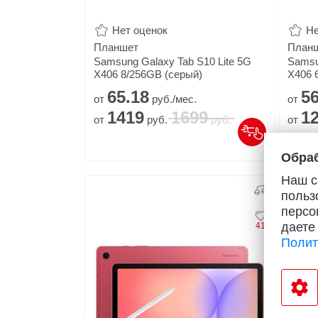
Популярное
Нет оценок
Не
Планшет
План
Вакансии
Samsung Galaxy Tab S10 Lite 5G
Samsu
X406 8/256GB (серый)
X406 
65.
18
56
от
руб./мес.
от
1419
1699
1
от
руб.
руб.
от
В
Обраб
Наш с
Жде
польз
персо
даете
41
Полит