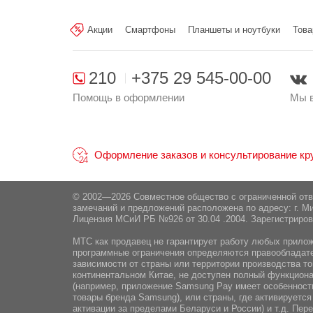
Акции
Смартфоны
Планшеты и ноутбуки
Това
210
+375 29 545-00-00
Помощь в оформлении
Мы в
Оформление заказов и консультирование круг
© 2002—2026 Совместное общество с ограниченной от
замечаний и предложений расположена по адресу: г. Ми
Лицензия МСиИ РБ №926 от 30.04 .2004. Зарегистриров
МТС как продавец не гарантирует работу любых приложе
программные ограничения определяются правообладател
зависимости от страны или территории производства то
континентальном Китае, не доступен полный функциона
(например, приложение Samsung Pay имеет особенности
товары бренда Samsung), или страны, где активируется
активации за пределами Беларуси и России) и т.д. Пе