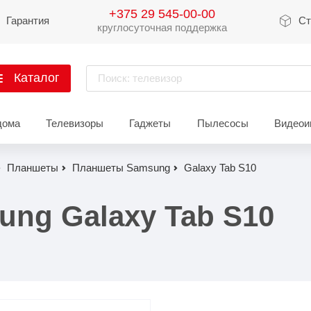
+375 29 545-00-00
Гарантия
Ст
круглосуточная поддержка
Каталог
Поиск: телевизор
артфоны
дома
Телевизоры
Гаджеты
Пылесосы
Видеои
Xiaomi
Apple
Sams
Планшеты
Планшеты Samsung
Galaxy Tab S10
Xiaomi 17
iPhone 17
Galaxy 
Xiaomi 15
iPhone 16
Galaxy 
ng Galaxy Tab S10
Xiaomi 14
iPhone 15
Galaxy 
Redmi 15
iPhone 14
Redmi Note 14
iPhone 13
Redmi Note 15
Redmi 14
Redmi A
Восстановленные
Показать еще
Показать еще