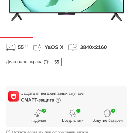
55 "
YaOS X
3840x2160
Диагональ экрана ("):
55
Защита от негарантийных случаев
СМАРТ-защита
Падение
Возд. влаги
Вздутие батареи
Можете добавить при оформлении заказа