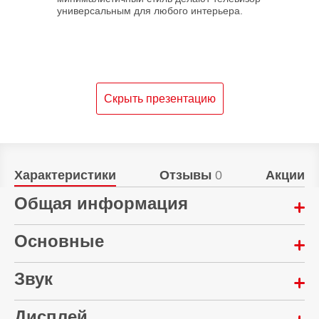
универсальным для любого интерьера.
Скрыть презентацию
Характеристики
Отзывы
0
Акции
Общая информация
Материал корпуса:
Основные
Пластик
Звук
Тип матрицы:
Гарантия:
VA
12 месяцев
Количество динамиков:
Дисплей