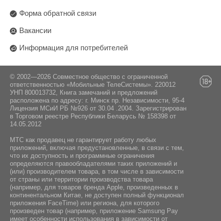
Yandex Services AG, Switzerland, Werftestrasse
HDMI / USB
320 кд/м2
3
4, 6005 Luzern. Яндекс Сервисез АГ,
Форма обратной связи
Швейцария, Верфтештрассе 4, 6005 Люцерн.
Частота обновления:
Порты USB:
Вакансии
Поставщик:
2 шт
60 Гц
Информация для потребителей
ООО "Единая торговая компания" Минская
Дистанционное управление:
обл., Минский р-н, Новодворский с/с, а/г
Гатово, д. 5, пом. 78, 223017
Bluetooth/ИК
© 2002—2026 Совместное общество с ограниченной
ответственностью «Мобильные ТелеСистемы». 220012
УНП 800013732, Книга замечаний и предложений
расположена по адресу: г. Минск пр. Независимости, 95-4
Лицензия МСиИ РБ №926 от 30.04 .2004. Зарегистрирован
в Торговом реестре Республики Беларусь № 158398 от
14.05.2012
МТС как продавец не гарантирует работу любых
приложений, включая предустановленные, в связи с тем,
что их доступность и программные ограничения
определяются правообладателями таких приложений и
(или) производителем товара, в том числе в зависимости
от страны или территории производства товара
(например, для товаров бренда Apple, произведенных в
континентальном Китае, не доступен полный функционал
приложения FaceTime) или региона, для которого
произведен товар (например, приложение Samsung Pay
имеет особенности использования в зависимости от