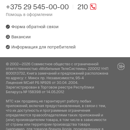
Стандарт Bluetooth:
Россия
Операционная система:
Высота:
+375 29 545-00-00
210
HDMI / USB
60 Гц
Функции:
5.1
852 мм
Smart TV
Помощь в оформлении
Производитель:
YaOS X
Yandex Services AG, Switzerland,
HDMI:
Вес устройства:
Werftestrasse 4, 6005 Luzern. Яндекс
Форма обратной связи
3×HDMI 2.1
14.1 кг
Комплектация:
Сервисез АГ, Швейцария, Верфтештрассе 4,
6005 Люцерн.
Вакансии
Порты USB:
Инструкция / Подставка (2 шт.) / Пульт
1 × USB 2.0 + 1×USB 3.0
Информация для потребителей
Поставщик:
ООО "Единая торговая компания" Минская
обл., Минский р-н, Новодворский с/с, а/г
© 2002—2026 Совместное общество с ограниченной
Гатово, д. 5, пом. 78, 223017
ответственностью «Мобильные ТелеСистемы». 220012 УНП
800013732, Книга замечаний и предложений расположена
по адресу: г. Минск пр. Независимости, 95-4
Лицензия МСиИ РБ №926 от 30.04 .2004.
Зарегистрирован в Торговом реестре Республики
Беларусь № 158398 от 14.05.2012
МТС как продавец не гарантирует работу любых
приложений, включая предустановленные, в связи с тем,
что их доступность и программные ограничения
определяются правообладателями таких приложений и
(или) производителем товара, в том числе в зависимости
от страны или территории производства товара
(например, для товаров бренда Apple, произведенных в