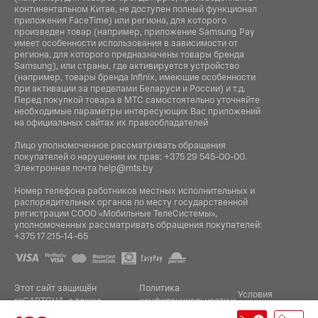
континентальном Китае, не доступен полный функционал
приложения FaceTime) или региона, для которого
произведен товар (например, приложение Samsung Pay
имеет особенности использования в зависимости от
региона, для которого предназначены товары бренда
Samsung), или страны, где активируется устройство
(например, товары бренда Infiniх, имеющие особенности
при активации за пределами Беларуси и России) и т.д.
Перед покупкой товара в МТС самостоятельно уточняйте
необходимые параметры интересующих Вас приложений
на официальных сайтах их правообладателей
Лицо уполномоченное рассматривать обращения
покупателей о нарушении их прав:
+375 29 545-00-00
.
Электронная почта
help@mts.by
Номер телефона работников местных исполнительных и
распорядительных органов по месту государственной
регистрации СООО «Мобильные ТелеСистемы»,
уполномоченных рассматривать обращения покупателей:
+375 17 215-14-65
Этот сайт защищён
Политика
Условия
reCAPTCHA, а также
конфиденциальности
и
.
использования
применяются
Google