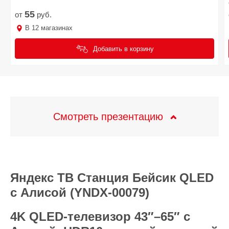
55
от
руб.
В
12
магазинах
Добавить в корзину
Смотреть презентацию
Яндекс ТВ Станция Бейсик QLED
с Алисой (YNDX‑00079)
4K QLED‑телевизор 43″–65″ с