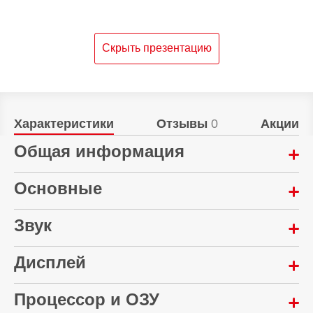
Скрыть презентацию
Характеристики
Отзывы
0
Акции
Общая информация
Год выпуска:
Основные
2025
Звук
Технология квантовых точек:
Материал корпуса:
Да
Пластик
Суммарная мощность:
Дисплей
Тип матрицы:
Гарантия:
30 Вт Dolby Audio
12 месяцев
QLED
Диагональ экрана:
Процессор и ОЗУ
50 "
Тип: