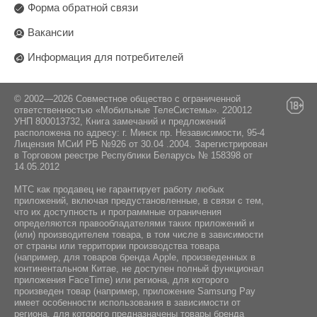
4, 6005 Luzern. Яндекс Сервисез АГ,
Форма обратной связи
100 Мбит/с
60 Гц
Швейцария, Верфтештрассе 4, 6005 Люцерн.
Вакансии
Порты USB:
Поставщик:
2 шт
Информация для потребителей
ООО "Единая торговая компания" Минская
обл., Минский р-н, Новодворский с/с, а/г
Дистанционное управление:
Гатово, д. 5, пом. 78, 223017
Bluetooth/ИК
© 2002—2026 Совместное общество с ограниченной
ответственностью «Мобильные ТелеСистемы». 220012
УНП 800013732, Книга замечаний и предложений
расположена по адресу: г. Минск пр. Независимости, 95-4
Лицензия МСиИ РБ №926 от 30.04 .2004. Зарегистрирован
в Торговом реестре Республики Беларусь № 158398 от
14.05.2012
МТС как продавец не гарантирует работу любых
приложений, включая предустановленные, в связи с тем,
что их доступность и программные ограничения
определяются правообладателями таких приложений и
(или) производителем товара, в том числе в зависимости
от страны или территории производства товара
(например, для товаров бренда Apple, произведенных в
континентальном Китае, не доступен полный функционал
приложения FaceTime) или региона, для которого
произведен товар (например, приложение Samsung Pay
имеет особенности использования в зависимости от
региона, для которого предназначены товары бренда