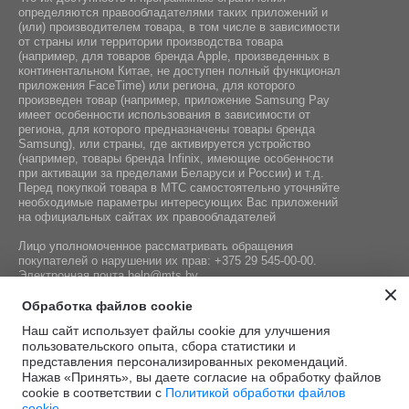
определяются правообладателями таких приложений и
(или) производителем товара, в том числе в зависимости
от страны или территории производства товара
(например, для товаров бренда Apple, произведенных в
континентальном Китае, не доступен полный функционал
приложения FaceTime) или региона, для которого
произведен товар (например, приложение Samsung Pay
имеет особенности использования в зависимости от
региона, для которого предназначены товары бренда
Samsung), или страны, где активируется устройство
(например, товары бренда Infiniх, имеющие особенности
при активации за пределами Беларуси и России) и т.д.
Перед покупкой товара в МТС самостоятельно уточняйте
необходимые параметры интересующих Вас приложений
на официальных сайтах их правообладателей
Лицо уполномоченное рассматривать обращения
покупателей о нарушении их прав:
+375 29 545-00-00
.
Электронная почта
help@mts.by
Номер телефона работников местных исполнительных и
Обработка файлов cookie
распорядительных органов по месту государственной
Наш сайт использует файлы cookie для улучшения
регистрации СООО «Мобильные ТелеСистемы»,
пользовательского опыта, сбора статистики и
уполномоченных рассматривать обращения покупателей:
представления персонализированных рекомендаций.
+375 17 215-14-65
Нажав «Принять», вы даете согласие на обработку файлов
cookie в соответствии с
Политикой обработки файлов
cookie.