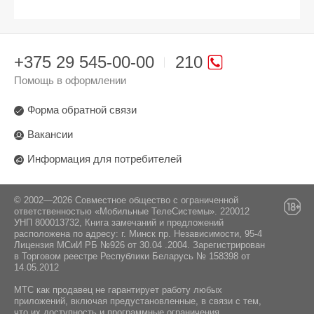
+375 29 545-00-00
210
Помощь в оформлении
Форма обратной связи
Вакансии
Информация для потребителей
© 2002—2026 Совместное общество с ограниченной
ответственностью «Мобильные ТелеСистемы». 220012
УНП 800013732, Книга замечаний и предложений
расположена по адресу: г. Минск пр. Независимости, 95-4
Лицензия МСиИ РБ №926 от 30.04 .2004. Зарегистрирован
в Торговом реестре Республики Беларусь № 158398 от
14.05.2012
МТС как продавец не гарантирует работу любых
приложений, включая предустановленные, в связи с тем,
что их доступность и программные ограничения