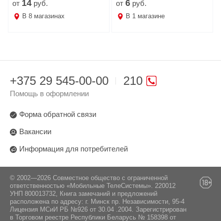
14
6
от
руб.
от
руб.
В
8
магазинах
В
1
магазине
+375 29 545-00-00
210
Помощь в оформлении
Форма обратной связи
Вакансии
Информация для потребителей
© 2002—2026 Совместное общество с ограниченной
ответственностью «Мобильные ТелеСистемы». 220012
УНП 800013732, Книга замечаний и предложений
расположена по адресу: г. Минск пр. Независимости, 95-4
Лицензия МСиИ РБ №926 от 30.04 .2004. Зарегистрирован
в Торговом реестре Республики Беларусь № 158398 от