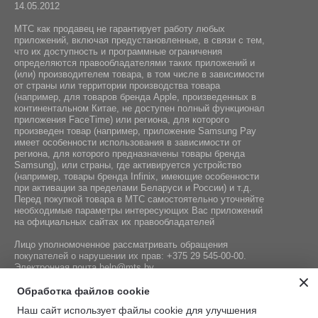
14.05.2012
МТС как продавец не гарантирует работу любых
приложений, включая предустановленные, в связи с тем,
что их доступность и программные ограничения
определяются правообладателями таких приложений и
(или) производителем товара, в том числе в зависимости
от страны или территории производства товара
(например, для товаров бренда Apple, произведенных в
континентальном Китае, не доступен полный функционал
приложения FaceTime) или региона, для которого
произведен товар (например, приложение Samsung Pay
имеет особенности использования в зависимости от
региона, для которого предназначены товары бренда
Samsung), или страны, где активируется устройство
(например, товары бренда Infiniх, имеющие особенности
при активации за пределами Беларуси и России) и т.д.
Перед покупкой товара в МТС самостоятельно уточняйте
необходимые параметры интересующих Вас приложений
на официальных сайтах их правообладателей
Лицо уполномоченное рассматривать обращения
покупателей о нарушении их прав:
+375 29 545-00-00
.
Электронная почта
help@mts.by
Номер телефона работников местных исполнительных и
Обработка файлов cookie
распорядительных органов по месту государственной
Наш сайт использует файлы cookie для улучшения
регистрации СООО «Мобильные ТелеСистемы»,