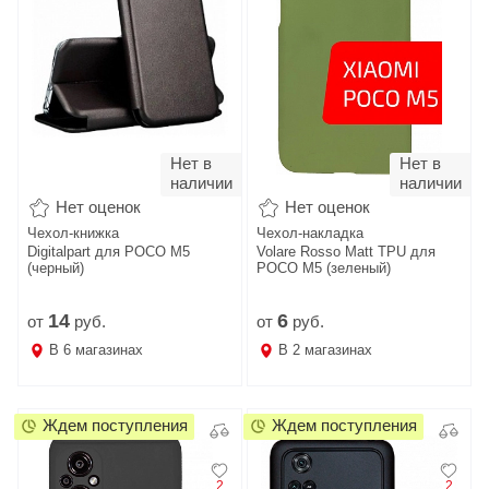
Нет в
Нет в
наличии
наличии
Нет оценок
Нет оценок
Чехол-книжка
Чехол-накладка
Digitalpart для POCO M5
Volare Rosso Matt TPU для
(черный)
POCO M5 (зеленый)
14
6
от
руб.
от
руб.
В
6
магазинах
В
2
магазинах
Ждем поступления
Ждем поступления
2
2