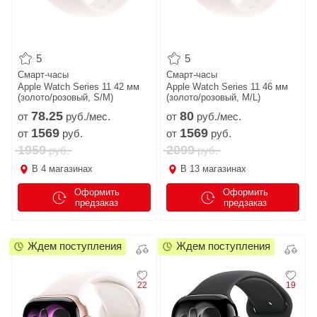
5
5
Смарт-часы
Смарт-часы
Apple Watch Series 11 42 мм
Apple Watch Series 11 46 мм
(золото/розовый, S/M)
(золото/розовый, M/L)
78.
25
80
от
руб./мес.
от
руб./мес.
1569
1569
от
руб.
от
руб.
1959
2099
руб.
руб.
В
4
магазинах
В
13
магазинах
Оформить
Оформить
предзаказ
предзаказ
Ждем поступления
Ждем поступления
22
19