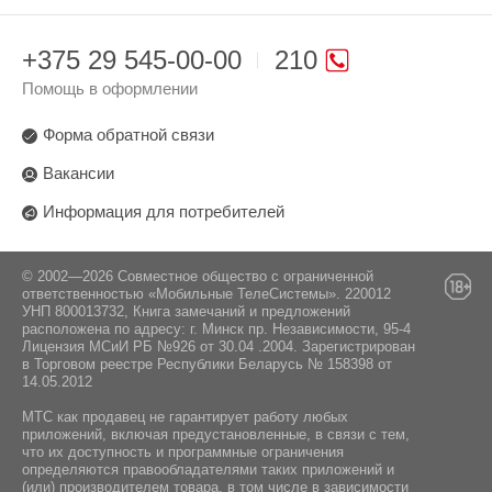
+375 29 545-00-00
210
Помощь в оформлении
Форма обратной связи
Вакансии
Информация для потребителей
© 2002—2026 Совместное общество с ограниченной
ответственностью «Мобильные ТелеСистемы». 220012
УНП 800013732, Книга замечаний и предложений
расположена по адресу: г. Минск пр. Независимости, 95-4
Лицензия МСиИ РБ №926 от 30.04 .2004. Зарегистрирован
в Торговом реестре Республики Беларусь № 158398 от
14.05.2012
МТС как продавец не гарантирует работу любых
приложений, включая предустановленные, в связи с тем,
что их доступность и программные ограничения
определяются правообладателями таких приложений и
(или) производителем товара, в том числе в зависимости