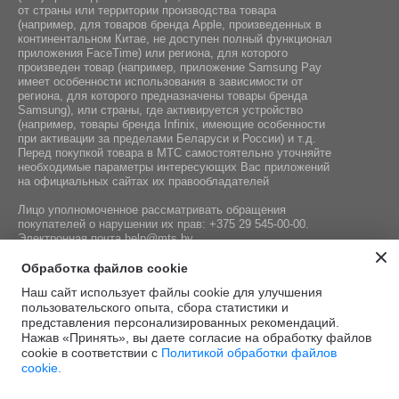
от страны или территории производства товара
(например, для товаров бренда Apple, произведенных в
континентальном Китае, не доступен полный функционал
приложения FaceTime) или региона, для которого
произведен товар (например, приложение Samsung Pay
имеет особенности использования в зависимости от
региона, для которого предназначены товары бренда
Samsung), или страны, где активируется устройство
(например, товары бренда Infiniх, имеющие особенности
при активации за пределами Беларуси и России) и т.д.
Перед покупкой товара в МТС самостоятельно уточняйте
необходимые параметры интересующих Вас приложений
на официальных сайтах их правообладателей
Лицо уполномоченное рассматривать обращения
покупателей о нарушении их прав:
+375 29 545-00-00
.
Электронная почта
help@mts.by
Номер телефона работников местных исполнительных и
Обработка файлов cookie
распорядительных органов по месту государственной
Наш сайт использует файлы cookie для улучшения
регистрации СООО «Мобильные ТелеСистемы»,
пользовательского опыта, сбора статистики и
уполномоченных рассматривать обращения покупателей:
представления персонализированных рекомендаций.
+375 17 215-14-65
Нажав «Принять», вы даете согласие на обработку файлов
cookie в соответствии с
Политикой обработки файлов
cookie.
Этот сайт защищён
Политика
Условия