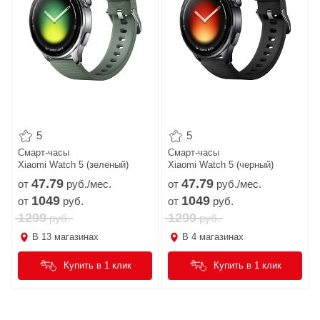
5
5
Смарт-часы
Смарт-часы
Xiaomi Watch 5 (зеленый)
Xiaomi Watch 5 (черный)
47.
79
47.
79
от
руб./мес.
от
руб./мес.
1049
1049
от
руб.
от
руб.
1299
1299
руб.
руб.
В
13
магазинах
В
4
магазинах
Купить в 1 клик
Купить в 1 клик