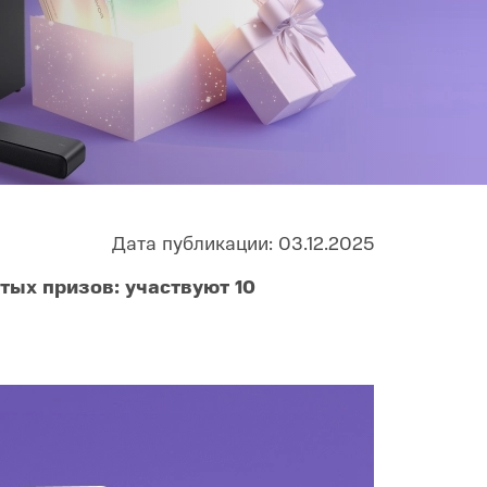
Infinix
TECNO
Infinix GT
Spark
Infinix Note
Camon
Pova
Дата публикации: 03.12.2025
утых призов: участвуют 10