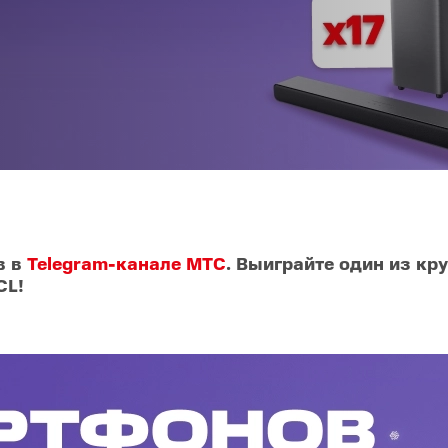
O
realme
TCL
vivo
 F
realme C
TCL 50
vivo Y
 M
realme 14
TCL 60
vivo V
 X
realme note
TCL 70
vivo X
 C
kview
в в
Telegram-канале МТС
. Выиграйте один из кр
CL!