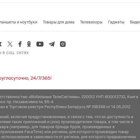
ланшеты и ноутбуки
Товары для дома
Телевизоры
Гаджеты
Виде
 в соц. сетях
углосуточно, 24/7/365!
етственностью «Мобильные ТелеСистемы». 220012 УНП 800013732, Книга
нск пр. Независимости, 95-4
ан в Торговом реестре Республики Беларусь № 158398 от 14.05.2012
ий, включая предустановленные, в связи с тем, что их доступность и
ями таких приложений и (или) производителем товара, в том числе в
вара (например, для товаров бренда Apple, произведенных в
 приложения FaceTime) или региона, для которого произведен товар
использования в зависимости от региона, для которого предназначены