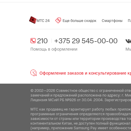
МТС 24
Еще больше скидок
Смартфоны
П
210
+375 29 545-00-00
Помощь в оформлении
Мы
Оформление заказов и консультирование кр
© 2002—2026 Совместное общество с ограниченной отв
замечаний и предложений расположена по адресу: г. Ми
Лицензия МСиИ РБ №926 от 30.04 .2004. Зарегистриров
МТС как продавец не гарантирует работу любых приложен
программные ограничения определяются правообладател
зависимости от страны или территории производства то
континентальном Китае, не доступен полный функционал
(например, приложение Samsung Pay имеет особенности 