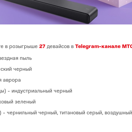
те в розыгрыше
27
девайсов в
Telegram-канале МТ
звездная пыль
еский черный
я аврора
ы) - индустриальный черный
ковый зеленый
) - чернильный черный, титановый серый, воздушны