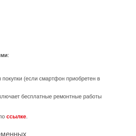
ями
:
 покупки (если смартфон приобретен в
включает бесплатные ремонтные работы
 по
ссылке
.
еменных