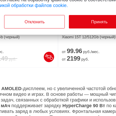
икой обработки файлов cookie.
Отклонить
Принять
3.7
Смартфон
Gb (черный)
Xiaomi 15T 12/512Gb (черный)
99.
96
с.
от
руб./мес.
149
2199
руб.
от
руб.
AMOLED
-дисплеем, но с увеличенной частотой об
ичном видео и играх. В основе работы — мощный чи
задач, связанных с обработкой графики и использов
 мАч
поддерживает зарядку
HyperCharge 90 Вт
по к
вливать заряд в любых условиях. Фронтальная камер