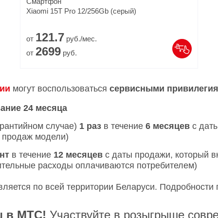
Смартфон
Xiaomi 15T Pro 12/256Gb (серый)
121.
7
от
руб./мес.
2699
от
руб.
рии
могут воспользоваться
сервисными привилеги
ание 24 месяца
арантийном случае)
1 раз
в течение
6 месяцев
с даты
а продаж модели)
нт
в течение
12 месяцев
с даты продажи, который 
нительные расходы оплачиваются потребителем)
ляется по всей территории Беларуси. Подробности
 в МТС!
Участвуйте в розыгрыше совр