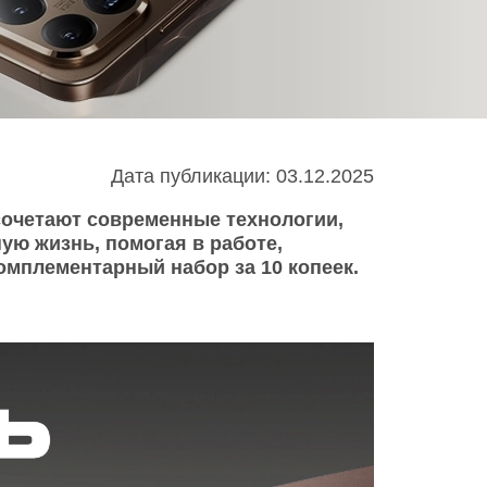
Infinix
TECNO
Infinix GT
Spark
Infinix Note
Camon
Pova
Дата публикации: 03.12.2025
сочетают современные технологии,
ю жизнь, помогая в работе,
омплементарный набор за 10 копеек.