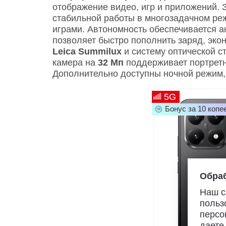
отображение видео, игр и приложений. 
стабильной работы в многозадачном ре
играми. Автономность обеспечивается 
позволяет быстро пополнить заряд, эко
Leica Summilux
и систему оптической с
камера на
32 Мп
поддерживает портретн
Дополнительно доступны ночной режим,
5G
Бонус за 10 копе
Обраб
Наш с
польз
персо
даете