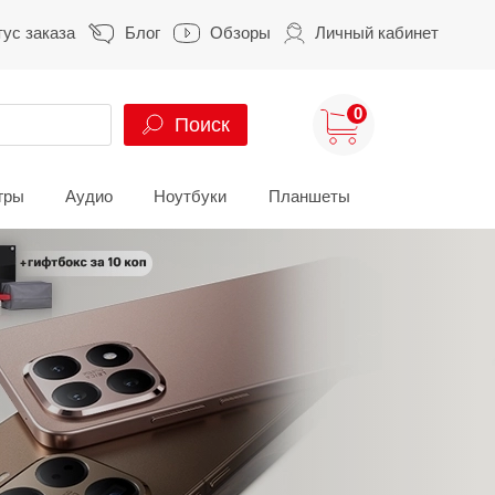
тус заказа
Блог
Обзоры
Личный кабинет
0
Поиск
гры
Аудио
Ноутбуки
Планшеты
ung
HUAWEI
HONOR
S
HUAWEI Pura
HONOR 400
A
HUAWEI Nova
HONOR 600
Z
HUAWEI Mate
HONOR Magic
HONOR X