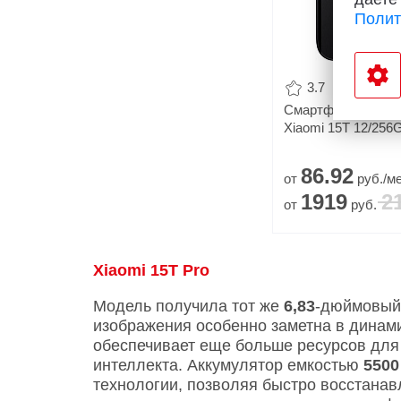
Полит
3.7
Смартфон
Xiaomi 15T 12/256
86.
92
от
руб./ме
1919
2
от
руб.
Xiaomi 15T Pro
Модель получила тот же
6,83
-дюймовый
изображения особенно заметна в динам
обеспечивает еще больше ресурсов для 
интеллекта. Аккумулятор емкостью
5500
технологии, позволяя быстро восстана