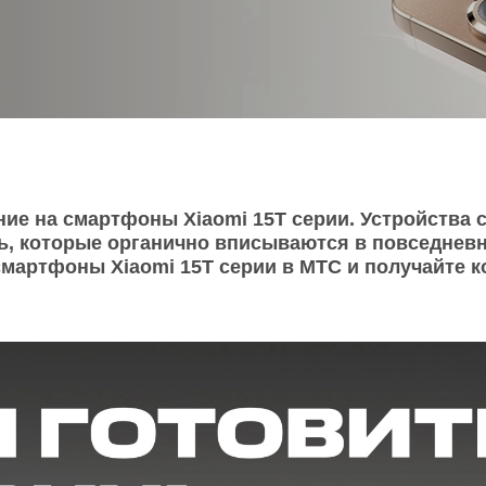
O
realme
TCL
vivo
 F
realme C
TCL 50
vivo Y
 M
realme 14
TCL 60
vivo V
 X
realme note
TCL 70
vivo X
 C
ие на смартфоны Xiaomi 15T серии. Устройства 
, которые органично вписываются в повседневну
kview
смартфоны Xiaomi 15T серии в МТС и получайте к