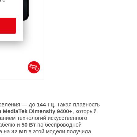
новления — до
144 Гц
. Такая плавность
п
MediaTek Dimensity 9400+
, который
анием технологий искусственного
абелю и
50 Вт
по беспроводной
а на
32 Мп
в этой модели получила