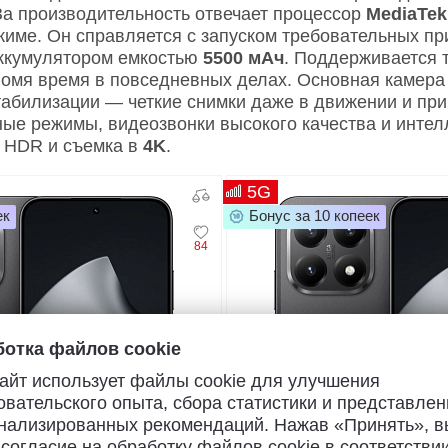
За производительность отвечает процессор
MediaTek 
жиме. Он справляется с запуском требовательных 
аккумулятором емкостью
5500 мАч
. Поддерживается 
номя время в повседневных делах. Основная камера
табилизации — четкие снимки даже в движении и пр
ые режимы, видеозвонки высокого качества и интел
 HDR и съемка в
4K
.
5G
ек
Бонус за 10 копеек
84
отка файлов cookie
айт использует файлы cookie для улучшения
овательского опыта, сбора статистики и представлен
нализированных рекомендаций. Нажав «Принять», в
 согласие на обработку файлов cookie в соответствии