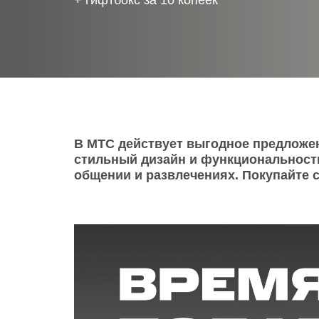
+ гифтбокс за 10 копеек
Телевизоры
POC
Гаджеты
POCO
POCO
Видеоигры
POCO
POCO
Мобильные кассы
В МТС действует выгодное предложен
стильный дизайн и функциональность
Blac
Интернет для дома
общении и развлечениях. Покупайте 
Аксессуары
Cертификаты
Купить SIM