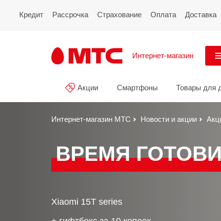
Кредит
Рассрочка
Страхование
Оплата
Доставка
Интернет-магазин
См
Акции
Смартфоны
Товары для 
Акции
Все
Смартфоны
Интернет-магазин МТС
Новости и акции
Акц
Планшеты и ноутбуки
ВРЕМЯ ГОТОВИ
Восстановленные
смартфоны
Товары для дома
Xiaomi 15T series