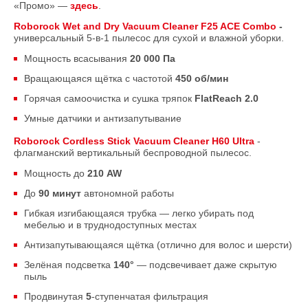
«Промо» —
здесь
.
Roborock Wet and Dry Vacuum Cleaner F25 ACE Combo
-
универсальный 5-в-1 пылесос для сухой и влажной уборки.
Мощность всасывания
20 000 Па
Вращающаяся щётка с частотой
450 об/мин
Горячая самоочистка и сушка тряпок
FlatReach 2.0
Умные датчики и антизапутывание
Roborock Cordless Stick Vacuum Cleaner H60 Ultra
-
флагманский вертикальный беспроводной пылесос.
Мощность до
210 AW
До
90 минут
автономной работы
Гибкая изгибающаяся трубка — легко убирать под
мебелью и в труднодоступных местах
Антизапутывающаяся щётка (отлично для волос и шерсти)
Зелёная подсветка
140°
— подсвечивает даже скрытую
пыль
Продвинутая
5
-ступенчатая фильтрация