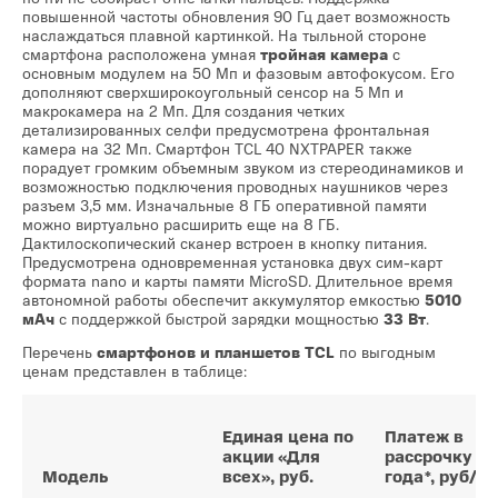
повышенной частоты обновления 90 Гц дает возможность
наслаждаться плавной картинкой. На тыльной стороне
смартфона расположена умная
тройная камера
с
основным модулем на 50 Мп и фазовым автофокусом. Его
дополняют сверхширокоугольный сенсор на 5 Мп и
макрокамера на 2 Мп. Для создания четких
детализированных селфи предусмотрена фронтальная
камера на 32 Мп. Смартфон TCL 40 NXTPAPER также
порадует громким объемным звуком из стереодинамиков и
возможностью подключения проводных наушников через
разъем 3,5 мм. Изначальные 8 ГБ оперативной памяти
можно виртуально расширить еще на 8 ГБ.
Дактилоскопический сканер встроен в кнопку питания.
Предусмотрена одновременная установка двух сим-карт
формата nano и карты памяти MicroSD. Длительное время
автономной работы обеспечит аккумулятор емкостью
5010
мАч
с поддержкой быстрой зарядки мощностью
33 Вт
.
Перечень
смартфонов и планшетов TCL
по выгодным
ценам представлен в таблице:
Единая цена по
Платеж в
акции «Для
рассрочку на
Модель
всех», руб.
года*, руб/ 2