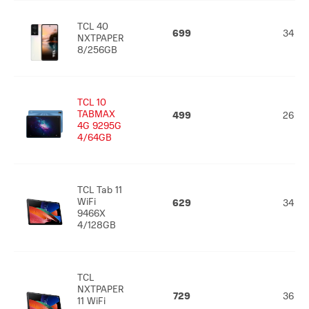
TCL 40
699
34
NXTPAPER
8/256GB
TCL 10
TABMAX
499
26
4G 9295G
4/64GB
TCL Tab 11
WiFi
629
34
9466X
4/128GB
TCL
NXTPAPER
729
36
11 WiFi