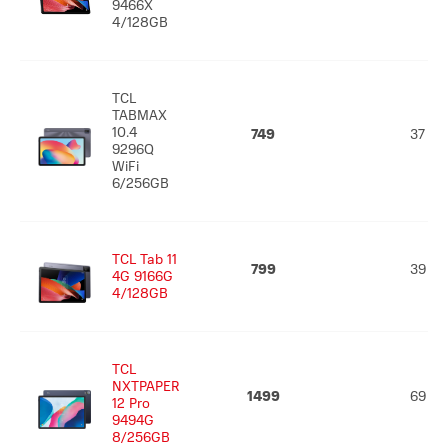
9466X
4/128GB
TCL
TABMAX
10.4
749
37
9296Q
WiFi
6/256GB
TCL Tab 11
799
39
4G 9166G
4/128GB
TCL
NXTPAPER
1499
69
12 Pro
9494G
8/256GB