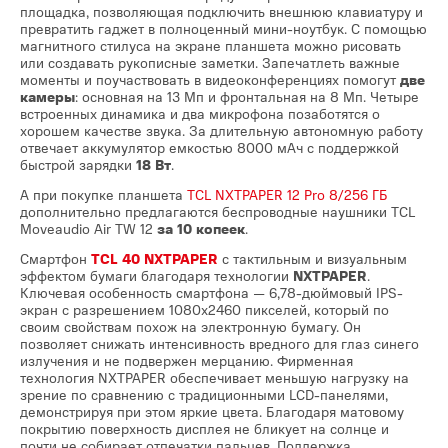
площадка, позволяющая подключить внешнюю клавиатуру и
превратить гаджет в полноценный мини-ноутбук. С помощью
магнитного стилуса на экране планшета можно рисовать
или создавать рукописные заметки. Запечатлеть важные
моменты и поучаствовать в видеоконференциях помогут
две
камеры
: основная на 13 Мп и фронтальная на 8 Мп. Четыре
встроенных динамика и два микрофона позаботятся о
хорошем качестве звука. За длительную автономную работу
отвечает аккумулятор емкостью 8000 мАч с поддержкой
быстрой зарядки
18 Вт
.
А при покупке планшета
TCL NXTPAPER 12 Pro 8/256 ГБ
дополнительно предлагаются беспроводные наушники TCL
Moveaudio Air TW 12
за 10 копеек
.
Смартфон
TCL 40 NXTPAPER
с тактильным и визуальным
эффектом бумаги благодаря технологии
NXTPAPER
.
Ключевая особенность смартфона — 6,78-дюймовый IPS-
экран с разрешением 1080х2460 пикселей, который по
своим свойствам похож на электронную бумагу. Он
позволяет снижать интенсивность вредного для глаз синего
излучения и не подвержен мерцанию. Фирменная
технология NXTPAPER обеспечивает меньшую нагрузку на
зрение по сравнению с традиционными LCD-панелями,
демонстрируя при этом яркие цвета. Благодаря матовому
покрытию поверхность дисплея не бликует на солнце и
почти не собирает отпечатки пальцев. Поддержка