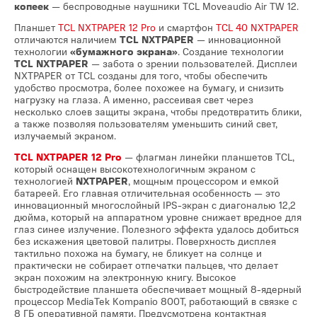
копеек
— беспроводные наушники TCL Moveaudio Air TW 12.
Планшет
TCL NXTPAPER 12 Pro
и смартфон
TCL 40 NXTPAPER
отличаются наличием
TCL NXTPAPER
— инновационной
технологии
«бумажного экрана»
. Создание технологии
TCL NXTPAPER
— забота о зрении пользователей.
Дисплеи
NXTPAPER от TCL созданы для того, чтобы обеспечить
удобство просмотра, более похожее на бумагу, и снизить
нагрузку на глаза. А именно, рассеивая свет через
несколько слоев защиты экрана, чтобы предотвратить блики,
а также позволяя пользователям уменьшить синий свет,
излучаемый экраном.
TCL NXTPAPER 12 Pro
— флагман линейки планшетов TCL,
который оснащен высокотехнологичным экраном с
технологией
NXTPAPER
, мощным процессором и емкой
батареей. Его главная отличительная особенность — это
инновационный многослойный IPS-экран с диагональю 12,2
дюйма, который на аппаратном уровне снижает вредное для
глаз синее излучение. Полезного эффекта удалось добиться
без искажения цветовой палитры. Поверхность дисплея
тактильно похожа на бумагу, не бликует на солнце и
практически не собирает отпечатки пальцев, что делает
экран похожим на электронную книгу. Высокое
быстродействие планшета обеспечивает мощный 8-ядерный
процессор MediaTek Kompanio 800T, работающий в связке с
8 ГБ оперативной памяти. Предусмотрена контактная