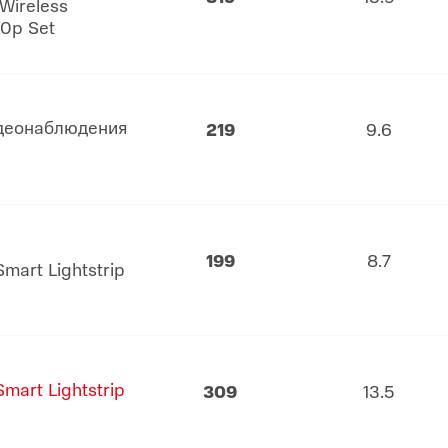
Wireless
80p Set
идеонаблюдения
219
9.6
199
8.7
mart Lightstrip
mart Lightstrip
309
13.5