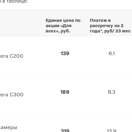
 в таблице:
Единая цена по
Платеж в
акции «Для
рассрочку на 2
всех», руб.
года*, руб/ 23 мес
139
6.1
mera C200
189
8.3
mera C300
-камеры
319
13.9