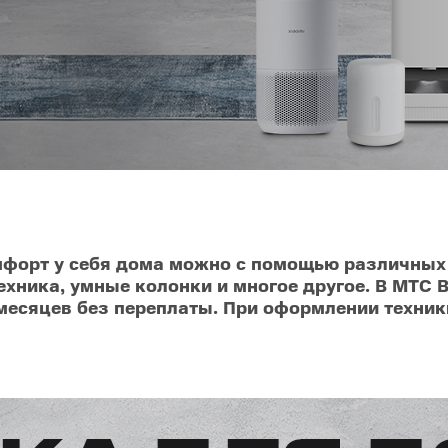
O
realme
TCL
vivo
 F
realme C
TCL 50
vivo Y
 M
realme 14
TCL 60
vivo V
 X
realme note
TCL 70
vivo X
 C
kview
мфорт у себя дома можно с помощью различных у
ника, умные колонки и многое другое. В МТС В
месяцев без переплаты. При оформлении техник