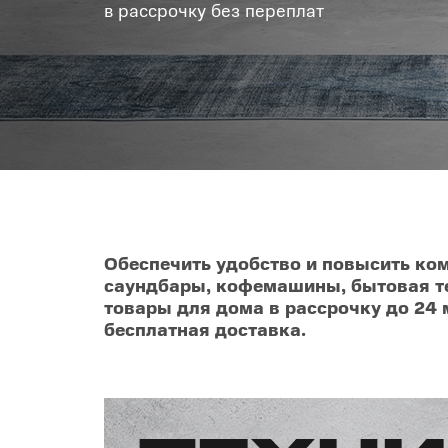
в рассрочку без переплат
Товары для дома
POC
Телевизоры
POCO
POCO
Гаджеты
POCO
POCO
Видеоигры
Blac
Мобильные кассы
Обеспечить удобство и повысить ко
саундбары, кофемашины, бытовая тех
Интернет для дома
товары для дома в рассрочку до 24 
бесплатная доставка.
Аксессуары
Cертификаты