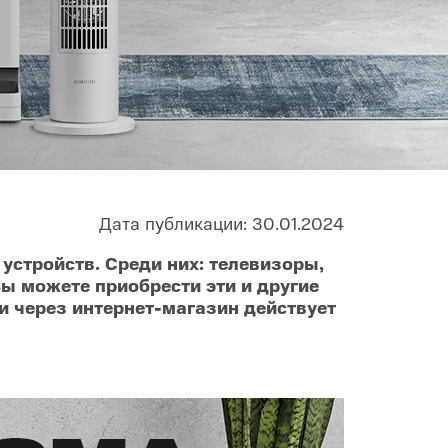
Infinix
TECNO
Infinix GT
Spark
Infinix Note
Camon
Pova
Дата публикации: 30.01.2024
стройств. Среди них: телевизоры,
ы можете приобрести эти и другие
и через интернет-магазин действует