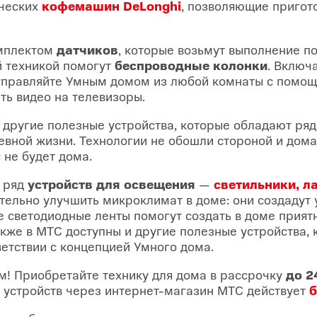
ических
кофемашин DeLonghi
, позволяющие пригот
омплектом
датчиков
, которые возьмут выполнение п
й техникой помогут
беспроводные колонки
. Включ
управляйте Умным домом из любой комнаты с помощь
ить видео на телевизоры.
и другие полезные устройства, которые обладают ря
вной жизни. Технологии не обошли стороной и дом
 не будет дома.
 ряд
устройств для освещения
—
светильники, л
ельно улучшить микроклимат в доме: они создадут 
е светодиодные ленты помогут создать в доме прият
кже в МТС доступны и другие полезные устройства,
етствии с концепцией Умного дома.
! Приобретайте технику для дома в рассрочку
до 2
х устройств через интернет-магазин МТС действует
б