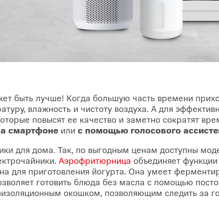
ет быть лучше! Когда большую часть времени прихо
туру, влажность и чистоту воздуха. А для эффектив
оторые повысят ее качество и заметно сократят вре
а смартфоне
или
с помощью голосового ассист
ики для дома. Так, по выгодным ценам доступны мо
ектрочайники.
Аэрофритюрница
объединяет функции 
ина для приготовления йогурта. Она умеет ферменти
позволяет готовить блюда без масла с помощью посто
изоляционным окошком, позволяющим следить за го