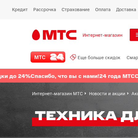
Кредит
Рассрочка
Страхование
Оплата
Доставка
Интернет-магазин
См
МТС 24
МТС
Еще больше скидок
Смар
Все
Еще больше скидок
4%
Спасибо, что вы с нами!
24 года МТС
Скидки д
Смартфоны
Интернет-магазин МТС
Новости и акции
Ак
Планшеты и ноутбуки
ТЕХНИКА Д
Восстановленные
смартфоны