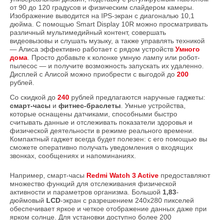
от 90 до 120 градусов и физическим слайдером камеры.
Изображение выводится на IPS-экран с диагональю 10,1
дюйма. С помощью Smart Display 10R можно просматривать
различный мультимедийный контент, совершать
видеовызовы и слушать музыку, а также управлять техникой
— Алиса эффективно работает с рядом устройств
Умного
дома
. Просто добавьте к колонке умную лампу или робот-
пылесос — и получите возможность запускать их удаленно.
Дисплей с Алисой можно приобрести с выгодой до
200
рублей.
Со скидкой до
240
рублей предлагаются наручные гаджеты:
смарт-часы
и
фитнес-браслеты
. Умные устройства,
которые оснащены датчиками, способными быстро
считывать данные и отслеживать показатели здоровья и
физической деятельности в режиме реального времени.
Компактный гаджет всегда будет полезен: с его помощью вы
сможете оперативно получать уведомления о входящих
звонках, сообщениях и напоминаниях.
Например, смарт-часы
Redmi Watch 3 Active
предоставляют
множество функций для отслеживания физической
активности и параметров организма. Большой
1,83
-
дюймовый
LCD
-экран с разрешением 240x280 пикселей
обеспечивает яркое и четкое отображение данных даже при
ярком солнце. Для установки доступно более 200