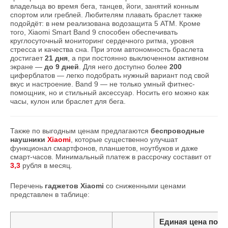
владельца во время бега, танцев, йоги, занятий конным
спортом или греблей. Любителям плавать браслет также
подойдёт: в нем реализована водозащита 5 АТМ. Кроме
того, Xiaomi Smart Band 9 способен обеспечивать
круглосуточный мониторинг сердечного ритма, уровня
стресса и качества сна. При этом автономность браслета
достигает
21 дня
, а при постоянно выключенном активном
экране —
до 9 дней
. Для него доступно более
200
циферблатов — легко подобрать нужный вариант под свой
вкус и настроение. Band 9 — не только умный фитнес-
помощник, но и стильный аксессуар. Носить его можно как
часы, кулон или браслет для бега.
Также по выгодным ценам предлагаются
беспроводные
наушники
Xiaomi
, которые существенно улучшат
функционал смартфонов, планшетов, ноутбуков и даже
смарт-часов. Минимальный платеж в рассрочку составит от
3,3
рубля в месяц.
Перечень
гаджетов Xiaomi
со сниженными ценами
представлен в таблице:
Единая цена по а