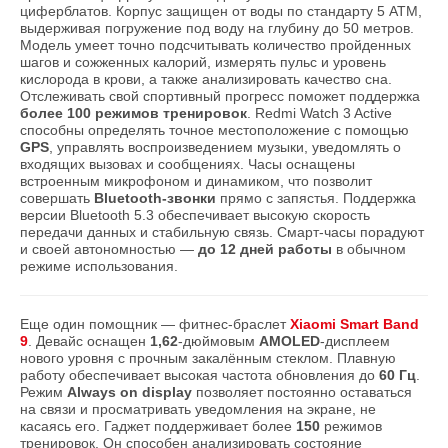
циферблатов. Корпус защищен от воды по стандарту 5 ATM,
выдерживая погружение под воду на глубину до 50 метров.
Модель умеет точно подсчитывать количество пройденных
шагов и сожженных калорий, измерять пульс и уровень
кислорода в крови, а также анализировать качество сна.
Отслеживать свой спортивный прогресс поможет поддержка
более 100 режимов тренировок
. Redmi Watch 3 Active
способны определять точное местоположение с помощью
GPS
, управлять воспроизведением музыки, уведомлять о
входящих вызовах и сообщениях. Часы оснащены
встроенным микрофоном и динамиком, что позволит
совершать
Bluetooth-звонки
прямо с запястья. Поддержка
версии Bluetooth 5.3 обеспечивает высокую скорость
передачи данных и стабильную связь. Смарт-часы порадуют
и своей автономностью —
до 12 дней работы
в обычном
режиме использования.
Еще один помощник — фитнес-браслет
Xiaomi Smart Band
9
. Девайс оснащен
1,62
-дюймовым
AMOLED
-дисплеем
нового уровня с прочным закалённым стеклом. Плавную
работу обеспечивает высокая частота обновления до
60 Гц
.
Режим
Always оn display
позволяет постоянно оставаться
на связи и просматривать уведомления на экране, не
касаясь его. Гаджет поддерживает более
150
режимов
тренировок. Он способен анализировать состояние