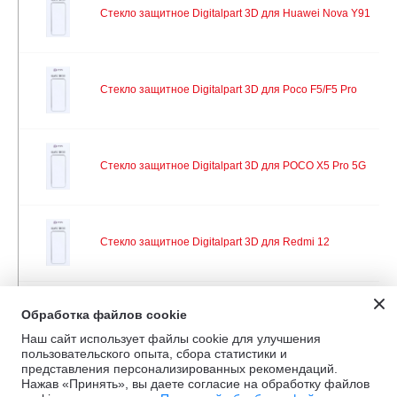
Стекло защитное Digitalpart 3D для Huawei Nova Y91
Стекло защитное Digitalpart 3D для Poco F5/F5 Pro
Стекло защитное Digitalpart 3D для POCO X5 Pro 5G
Стекло защитное Digitalpart 3D для Redmi 12
Обработка файлов cookie
Стекло защитное Digitalpart 3D для Redmi Note 12 Pro
Наш сайт использует файлы cookie для улучшения
пользовательского опыта, сбора статистики и
представления персонализированных рекомендаций.
Нажав «Принять», вы даете согласие на обработку файлов
Стекло защитное Digitalpart 3D для Redmi Note 12 Pro+ 5