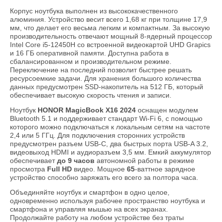
Корпус ноутбука выполнен из высококачественного
алюминия. Устройство весит всего 1,68 кг при толщине 17,9
мм, что делает его весьма легким и компактным. За высокую
производительность отвечают мощный 8-ядерный процессор
Intel Core i5-12450H со встроенной видеокартой UHD Grapics
и 16 ГБ оперативной памяти. Доступна работа в
сбалансированном и производительном режиме.
Переключение на последний позволит быстрее решать
ресурсоемкие задачи. Для хранения большого количества
данных предусмотрен SSD-накопитель на 512 ГБ, который
обеспечивает высокую скорость чтения и записи.
Ноутбук
HONOR MagicBook X16 2024
оснащен модулем
Bluetooth 5.1 и поддерживает стандарт Wi-Fi 6, с помощью
которого можно подключаться к локальным сетям на частоте
2,4 или 5 ГГц. Для подключения сторонних устройств
предусмотрен разъем USB-C, два быстрых порта USB-A 3.2,
видеовыход HDMI и аудиоразъем 3,5 мм. Емкий аккумулятор
обеспечивает
до 9 часов
автономной работы в режиме
просмотра
Full
HD
видео. Мощное
65
-ваттное зарядное
устройство способно заряжать его всего за полтора часа.
Объединяйте ноутбук и смартфон в одно целое,
одновременно используя рабочее пространство ноутбука и
смартфона и управляя мышью на всех экранах.
Продолжайте работу на любом устройстве без траты