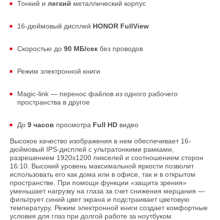
Тонкий и
легкий
металлический корпус
16-дюймовый дисплей
HONOR FullView
Скоростью до
90 МБ/сек
без проводов
Режим электронной книги
Magic-link — переноc файлов из одного рабочего
пространства в другое
До
9 часов
просмотра
Full HD
видео
Высокое качество изображения в нем обеспечивает 16-
дюймовый IPS-дисплей c ультратонкими рамками,
разрешением 1920х1200 пикселей и соотношением сторон
16:10. Высокий уровень максимальной яркости позволит
использовать его как дома или в офисе, так и в открытом
пространстве. При помощи функции «защита зрения»
уменьшает нагрузку на глаза за счет снижения мерцания —
фильтрует синий цвет экрана и подстраивает цветовую
температуру. Режим электронной книги создает комфортные
условия для глаз при долгой работе за ноутбуком.