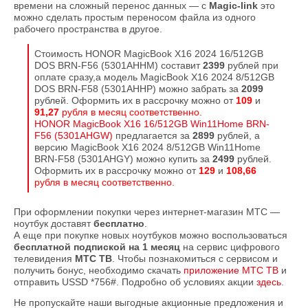
времени на сложный перенос данных — с
Magic-link
это
можно сделать простым переносом файла из одного
рабочего пространства в другое.
Стоимость HONOR MagicBook X16 2024 16/512GB
DOS BRN-F56 (5301AHHM) составит
2399
рублей при
оплате сразу,а модель MagicBook X16 2024 8/512GB
DOS BRN-F58 (5301AHHP) можно забрать за
2099
рублей. Оформить их в рассрочку можно от
109
и
91,27
рубля в месяц соответственно.
HONOR MagicBook X16 16/512GB Win11Home BRN-
F56 (5301AHGW)
предлагается за
2899
рублей, а
версию MagicBook X16 2024 8/512GB Win11Home
BRN-F58 (5301AHGY) можно купить за
2499
рублей.
Оформить их в рассрочку можно от
129
и
108,66
рубля в месяц соответственно.
При оформлении покупки через интернет-магазин МТС —
ноутбук доставят
бесплатно
.
А еще при покупке новых ноутбуков можно воспользоваться
бесплатной подпиской на 1 месяц
на сервис цифрового
телевидения
МТС ТВ
. Чтобы познакомиться с сервисом и
получить бонус, необходимо скачать
приложение МТС ТВ
и
отправить USSD *756#. Подробно об условиях акции
здесь
.
Не пропускайте наши выгодные акционные предложения и