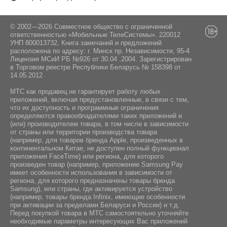
© 2002—2026 Совместное общество с ограниченной
ответственностью «Мобильные ТелеСистемы». 220012
УНП 800013732, Книга замечаний и предложений
расположена по адресу: г. Минск пр. Независимости, 95-4
Лицензия МСиИ РБ №926 от 30.04 .2004. Зарегистрирован
в Торговом реестре Республики Беларусь № 158398 от
14.05.2012
МТС как продавец не гарантирует работу любых
приложений, включая предустановленные, в связи с тем,
что их доступность и программные ограничения
определяются правообладателями таких приложений и
(или) производителем товара, в том числе в зависимости
от страны или территории производства товара
(например, для товаров бренда Apple, произведенных в
континентальном Китае, не доступен полный функционал
приложения FaceTime) или региона, для которого
произведен товар (например, приложение Samsung Pay
имеет особенности использования в зависимости от
региона, для которого предназначены товары бренда
Samsung), или страны, где активируется устройство
(например, товары бренда Infiniх, имеющие особенности
при активации за пределами Беларуси и России) и т.д.
Перед покупкой товара в МТС самостоятельно уточняйте
необходимые параметры интересующих Вас приложений