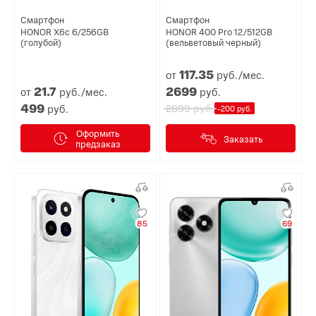
Смартфон
Смартфон
HONOR X6c 6/256GB
HONOR 400 Pro 12/512GB
(голубой)
(вельветовый черный)
117.
35
от
руб./мес.
21.
7
2699
от
руб./мес.
руб.
499
руб.
руб.
2899
-200 руб.
Оформить
Заказать
предзаказ
85
69