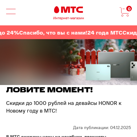
0
Интернет-магазин
 24%
Спасибо, что вы с нами!
24 года МТС
Скидки
ЛОВИТЕ МОМЕНТ!
Скидки до 1000 рублей на девайсы HONOR к
Новому году в МТС!
Дата публикации: 04.12.2025
В МТС снижены цены на ноутбуки, планшеты,