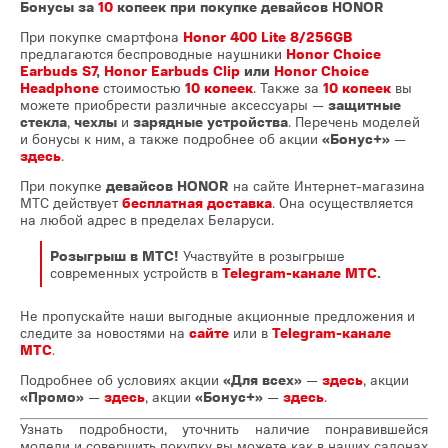
Бонусы за
10
копеек при покупке девайсов HONOR
При покупке смартфона
Honor 400 Lite 8/256GB
предлагаются беспроводные наушники
Honor Choice
Earbuds S7
,
Honor Earbuds Clip
или
Honor Choice
Headphone
стоимостью
10 копеек
. Также за
10 копеек
вы
можете приобрести различные аксессуары —
защитные
стекла
,
чехлы
и
зарядные устройства
. Перечень моделей
и бонусы к ним, а также подробнее об акции
«Бонус+»
—
здесь
.
При покупке
девайсов HONOR
на сайте Интернет-магазина
МТС действует
бесплатная доставка
. Она осуществляется
на любой адрес в пределах Беларуси.
Розыгрыш в МТС!
Участвуйте в розыгрыше
современных устройств в
Telegram-канале МТС
.
Не пропускайте наши выгодные акционные предложения и
следите за новостями на
сайте
или в
Telegram-канале
МТС
.
Подробнее об условиях акции
«Для всех»
—
здесь
, акции
«Промо»
—
здесь
, акции
«Бонус+»
—
здесь
.
Узнать подробности, уточнить наличие понравившейся
модели и совершить покупку вы можете как в наших салонах