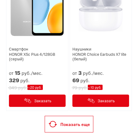
Смартфон
Наушники
HONOR X5c Plus 4/128GB
HONOR Choice Earbuds X7 lite
(серый)
(белый)
15
3
от
руб./мес.
от
руб./мес.
329
69
руб.
руб.
руб.
руб.
349
79
-20 руб.
-10 руб.
Заказать
Заказать
Показать еще