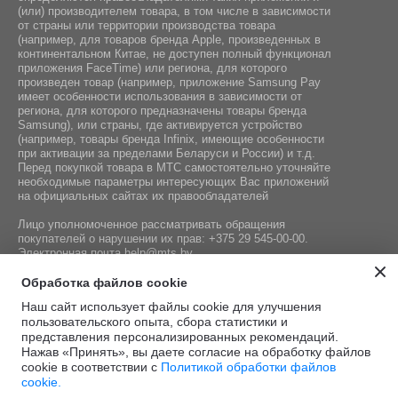
(или) производителем товара, в том числе в зависимости
от страны или территории производства товара
(например, для товаров бренда Apple, произведенных в
континентальном Китае, не доступен полный функционал
приложения FaceTime) или региона, для которого
произведен товар (например, приложение Samsung Pay
имеет особенности использования в зависимости от
региона, для которого предназначены товары бренда
Samsung), или страны, где активируется устройство
(например, товары бренда Infiniх, имеющие особенности
при активации за пределами Беларуси и России) и т.д.
Перед покупкой товара в МТС самостоятельно уточняйте
необходимые параметры интересующих Вас приложений
на официальных сайтах их правообладателей
Лицо уполномоченное рассматривать обращения
покупателей о нарушении их прав:
+375 29 545-00-00
.
Электронная почта
help@mts.by
Номер телефона работников местных исполнительных и
Обработка файлов cookie
распорядительных органов по месту государственной
Наш сайт использует файлы cookie для улучшения
регистрации СООО «Мобильные ТелеСистемы»,
пользовательского опыта, сбора статистики и
уполномоченных рассматривать обращения покупателей:
представления персонализированных рекомендаций.
+375 17 215-14-65
Нажав «Принять», вы даете согласие на обработку файлов
cookie в соответствии с
Политикой обработки файлов
cookie.