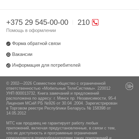
+375 29 545-00-00
210
Помощь в оформлении
Форма обратной связи
Вакансии
Информация для потребителей
© 2002—2026 Совместное общество с ограниченной
ответственностью «Мобильные ТелеСистемы». 220012
УНП 800013732, Книга замечаний и предложений
расположена по адресу: г. Минск пр. Независимости, 95-4
Лицензия МСиИ РБ №926 от 30.04 .2004. Зарегистрирован
в Торговом реестре Республики Беларусь № 158398 от
14.05.2012
МТС как продавец не гарантирует работу любых
приложений, включая предустановленные, в связи с тем,
что их доступность и программные ограничения
определяются правообладателями таких приложений и