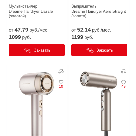
Мультистайлер
Выпрямитель
Dreame Hairdryer Dazzle
Dreame Hairdryer Aero Straight
(золотой)
(золото)
47.
79
52.
14
от
руб./мес.
от
руб./мес.
1099
1199
руб.
руб.
Заказать
Заказать
10
49