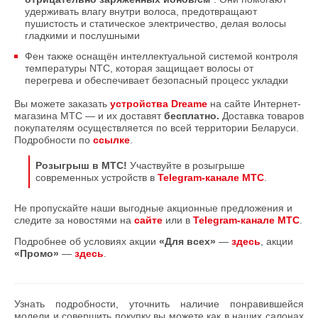
удерживать влагу внутри волоса, предотвращают
пушистость и статическое электричество, делая волосы
гладкими и послушными
Фен также оснащён интеллектуальной системой контроля
температуры NTC, которая защищает волосы от
перегрева и обеспечивает безопасный процесс укладки
Вы можете заказать
устройства Dreame
на сайте Интернет-
магазина МТС — и их доставят
бесплатно.
Доставка товаров
покупателям осуществляется по всей территории Беларуси.
Подробности по
ссылке
.
Розыгрыш в МТС!
Участвуйте в розыгрыше
современных устройств в
Telegram-канале МТС
.
Не пропускайте наши выгодные акционные предложения и
следите за новостями на
сайте
или в
Telegram-канале МТС
.
Подробнее об условиях акции
«Для всех»
—
здесь
, акции
«Промо»
—
здесь
.
Узнать подробности, уточнить наличие понравившейся
модели и совершить покупку вы можете как в наших салонах