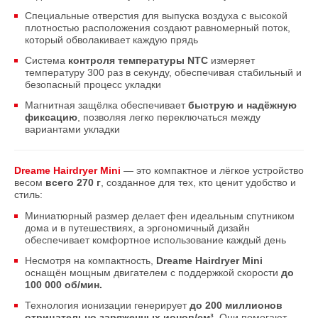
Специальные отверстия для выпуска воздуха с высокой
плотностью расположения создают равномерный поток,
который обволакивает каждую прядь
Система
контроля температуры NTC
измеряет
температуру 300 раз в секунду, обеспечивая стабильный и
безопасный процесс укладки
Магнитная защёлка обеспечивает
быструю и надёжную
фиксацию
, позволяя легко переключаться между
вариантами укладки
Dreame Нairdryer Mini
— это компактное и лёгкое устройство
весом
всего 270 г
, созданное для тех, кто ценит удобство и
стиль:
Миниатюрный размер делает фен идеальным спутником
дома и в путешествиях, а эргономичный дизайн
обеспечивает комфортное использование каждый день
Несмотря на компактность,
Dreame Hairdryer Mini
оснащён мощным двигателем с поддержкой скорости
до
100 000 об/мин.
Технология ионизации генерирует
до 200 миллионов
отрицательно заряженных ионов/см³
. Они помогают