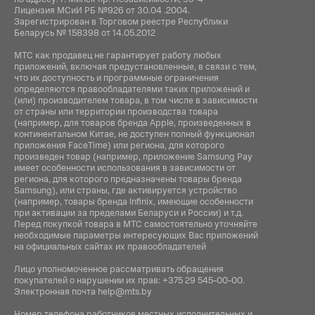
Лицензия МСиИ РБ №926 от 30.04 .2004.
Зарегистрирован в Торговом реестре Республики
Беларусь № 158398 от 14.05.2012
МТС как продавец не гарантирует работу любых
приложений, включая предустановленные, в связи с тем,
что их доступность и программные ограничения
определяются правообладателями таких приложений и
(или) производителем товара, в том числе в зависимости
от страны или территории производства товара
(например, для товаров бренда Apple, произведенных в
континентальном Китае, не доступен полный функционал
приложения FaceTime) или региона, для которого
произведен товар (например, приложение Samsung Pay
имеет особенности использования в зависимости от
региона, для которого предназначены товары бренда
Samsung), или страны, где активируется устройство
(например, товары бренда Infiniх, имеющие особенности
при активации за пределами Беларуси и России) и т.д.
Перед покупкой товара в МТС самостоятельно уточняйте
необходимые параметры интересующих Вас приложений
на официальных сайтах их правообладателей
Лицо уполномоченное рассматривать обращения
покупателей о нарушении их прав:
+375 29 545-00-00
.
Электронная почта
help@mts.by
Номер телефона работников местных исполнительных и