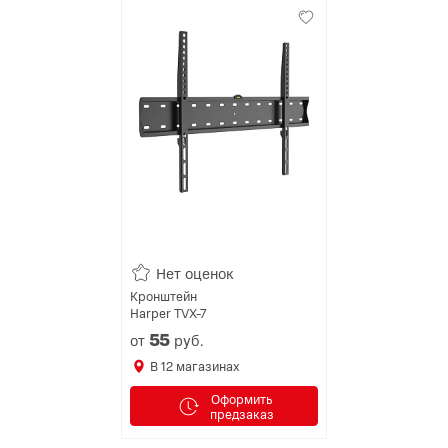
Нет оценок
Кронштейн
Harper TVX-7
55
от
руб.
В
12
магазинах
Оформить
предзаказ