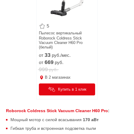
5
Пылесос вертикальный
Roborock Coldress Stick
Vacuum Cleaner H60 Pro
(белый)
33
от
руб./мес.
669
от
руб.
999
руб.
В
2
магазинах
Купить в 1 клик
Roborock Coldress Stick Vacuum Cleaner H60 Pro
:
Мощный мотор с силой всасывания
170 аВт
Гибкая труба и встроенная подсветка пыли