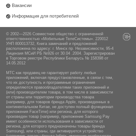
Вакансии
Информация для потребителей
© 2002—2026 Совместное общество с ограниченной
ответственностью «Мобильные ТелеСистемы». 220012
УНП 800013732, Книга замечаний и предложений
расположена по адресу: г. Минск пр. Независимости, 95-4
Лицензия МСиИ РБ №926 от 30.04 .2004. Зарегистрирован
в Торговом реестре Республики Беларусь № 158398 от
14.05.2012
МТС как продавец не гарантирует работу любых
приложений, включая предустановленные, в связи с тем,
что их доступность и программные ограничения
определяются правообладателями таких приложений и
(или) производителем товара, в том числе в зависимости
от страны или территории производства товара
(например, для товаров бренда Apple, произведенных в
континентальном Китае, не доступен полный функционал
приложения FaceTime) или региона, для которого
произведен товар (например, приложение Samsung Pay
имеет особенности использования в зависимости от
региона, для которого предназначены товары бренда
Samsung), или страны, где активируется устройство
(например, товары бренда Infiniх, имеющие особенности