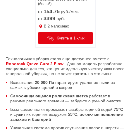
(белый)
154.
75
от
руб./мес.
3399
от
руб.
В
2
магазинах
Купить в 1 клик
Технологичная уборка стала еще доступнее вместе с
Roborock Qrevo Curv 2 Flow
,. Данная модель разработана
специально для тех, кто ценит идеальную чистоту «как после
генеральной уборки», но не хочет тратить на это силы:
Всасывание
20 000 Па
гарантирует удаление пыли из
самых глубоких щелей и ковров
Самоочищающаяся роликовая щетка
работает в
режиме реального времени — забудьте о ручной очистке
База самоочистки промывает швабры горячей водой
75°C
и сушит их горячим воздухом
55°C
,
исключая появление
запахов и бактерий
Уникальная система против спутывания волос и шерсти —