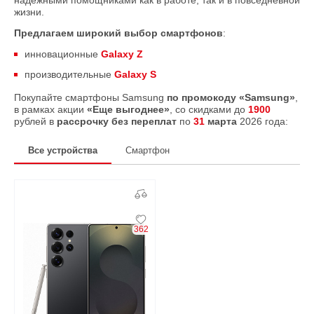
надежными помощниками как в работе, так и в повседневной
жизни.
Предлагаем широкий выбор смартфонов
:
инновационные
Galaxy Z
производительные
Galaxy S
Покупайте смартфоны Samsung
по промокоду «Samsung»
,
в рамках акции
«Еще выгоднее»
, со скидками до
1900
рублей в
рассрочку без переплат
по
31
марта
2026 года:
Все устройства
Смартфон
362