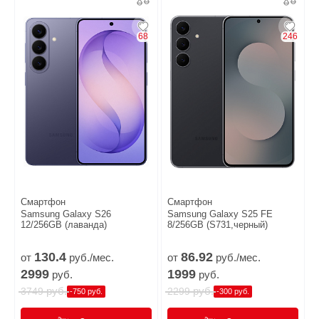
68
246
Смартфон
Смартфон
Samsung Galaxy S26
Samsung Galaxy S25 FE
12/256GB (лаванда)
8/256GB (S731,черный)
130.
4
86.
92
от
руб./мес.
от
руб./мес.
2999
1999
руб.
руб.
руб.
руб.
3749
2299
-750 руб.
-300 руб.