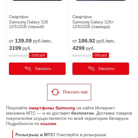
Смартфон
Смартфон
Samsung Galaxy S26
Samsung Galaxy S26+
12/512GB (черный)
12/512GB (лаванда)
139.
09
186.
92
от
руб./мес.
от
руб./мес.
3199
4299
руб.
руб.
руб.
руб.
4299
4849
-1100 руб.
-550 руб.
Заказать
Заказать
Показать еще
Покупайте
смартфоны Samsung
на сайте Интернет-
магазина МТС — и их доставят
бесплатно.
Доставка товаров
покупателям осуществляется по всей территории Беларуси.
Подробности по
ссылке
.
Розыгрыш в МТС!
Участвуйте в розыгрыше