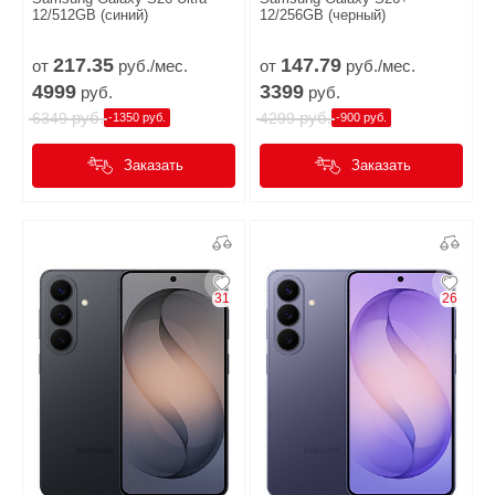
12/512GB (синий)
12/256GB (черный)
217.
35
147.
79
от
руб./мес.
от
руб./мес.
4999
3399
руб.
руб.
руб.
руб.
6349
4299
-1350 руб.
-900 руб.
Заказать
Заказать
31
26