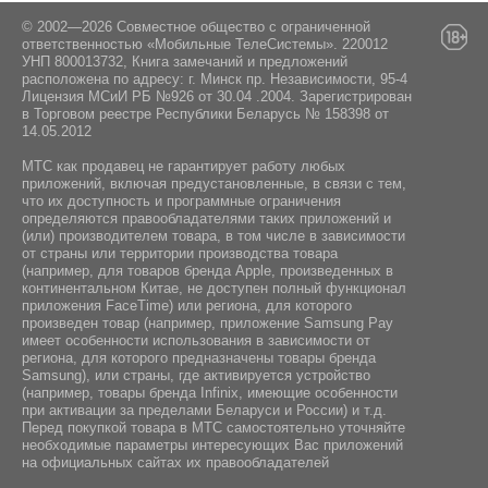
© 2002—2026 Совместное общество с ограниченной
ответственностью «Мобильные ТелеСистемы». 220012
УНП 800013732, Книга замечаний и предложений
расположена по адресу: г. Минск пр. Независимости, 95-4
Лицензия МСиИ РБ №926 от 30.04 .2004. Зарегистрирован
в Торговом реестре Республики Беларусь № 158398 от
14.05.2012
МТС как продавец не гарантирует работу любых
приложений, включая предустановленные, в связи с тем,
что их доступность и программные ограничения
определяются правообладателями таких приложений и
(или) производителем товара, в том числе в зависимости
от страны или территории производства товара
(например, для товаров бренда Apple, произведенных в
континентальном Китае, не доступен полный функционал
приложения FaceTime) или региона, для которого
произведен товар (например, приложение Samsung Pay
имеет особенности использования в зависимости от
региона, для которого предназначены товары бренда
Samsung), или страны, где активируется устройство
(например, товары бренда Infiniх, имеющие особенности
при активации за пределами Беларуси и России) и т.д.
Перед покупкой товара в МТС самостоятельно уточняйте
необходимые параметры интересующих Вас приложений
на официальных сайтах их правообладателей