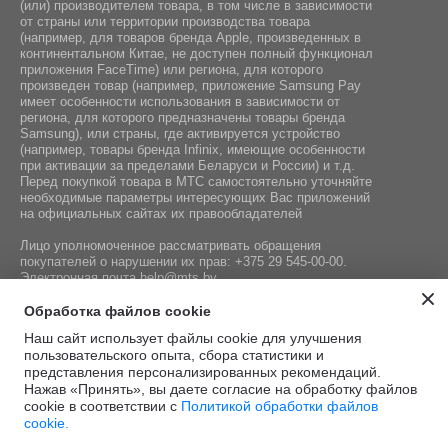
(или) производителем товара, в том числе в зависимости
от страны или территории производства товара
(например, для товаров бренда Apple, произведенных в
континентальном Китае, не доступен полный функционал
приложения FaceTime) или региона, для которого
произведен товар (например, приложение Samsung Pay
имеет особенности использования в зависимости от
региона, для которого предназначены товары бренда
Samsung), или страны, где активируется устройство
(например, товары бренда Infiniх, имеющие особенности
при активации за пределами Беларуси и России) и т.д.
Перед покупкой товара в МТС самостоятельно уточняйте
необходимые параметры интересующих Вас приложений
на официальных сайтах их правообладателей
Лицо уполномоченное рассматривать обращения
покупателей о нарушении их прав:
+375 29 545-00-00
.
Электронная почта
help@mts.by
Номер телефона работников местных исполнительных и
Обработка файлов cookie
распорядительных органов по месту государственной
Наш сайт использует файлы cookie для улучшения
регистрации СООО «Мобильные ТелеСистемы»,
пользовательского опыта, сбора статистики и
уполномоченных рассматривать обращения покупателей:
представления персонализированных рекомендаций.
+375 17 215-14-65
Нажав «Принять», вы даете согласие на обработку файлов
cookie в соответствии с
Политикой обработки файлов
cookie.
Этот сайт защищён
Политика