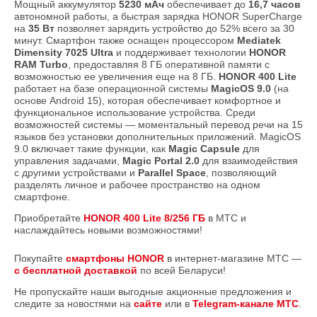
Мощный аккумулятор
5230 мАч
обеспечивает до
16,7 часов
автономной работы, а быстрая зарядка HONOR SuperCharge
на
35 Вт
позволяет зарядить устройство до 52% всего за 30
минут. Смартфон также оснащен процессором
Mediatek
Dimensity 7025 Ultra
и поддерживает технологии
HONOR
RAM Turbo
, предоставляя 8 ГБ оперативной памяти с
возможностью ее увеличения еще на 8 ГБ.
HONOR 400 Lite
работает на базе операционной системы
MagicOS 9.0
(на
основе Android 15), которая обеспечивает комфортное и
функциональное использование устройства. Среди
возможностей системы — моментальный перевод речи на 15
языков без установки дополнительных приложений. MagicOS
9.0 включает такие функции, как
Magic Capsule
для
управления задачами,
Magic Portal 2.0
для взаимодействия
с другими устройствами и
Parallel Space
, позволяющий
разделять личное и рабочее пространство на одном
смартфоне.
Приобретайте
HONOR 400 Lite 8/256 ГБ
в МТС и
наслаждайтесь новыми возможностями!
Покупайте
смартфоны HONOR
в интернет-магазине МТС —
с бесплатной доставкой
по всей Беларуси!
Не пропускайте наши выгодные акционные предложения и
следите за новостями на
сайте
или в
Telegram-канале МТС
.