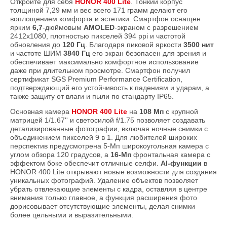
Откройте для себя
HONOR 400 Lite
. Тонкий корпус
толщиной 7,29 мм и вес всего 171 грамм делают его
воплощением комфорта и эстетики. Смартфон оснащен
ярким
6,7
-дюймовым
AMOLED
-экраном с разрешением
2412х1080, плотностью пикселей 394 ppi и частотой
обновления до
120 Гц
. Благодаря пиковой яркости
3500 нит
и частоте ШИМ
3840 Гц
его экран безопасен для зрения и
обеспечивает максимально комфортное использование
даже при длительном просмотре. Смартфон получил
сертификат SGS Premium Performance Certification,
подтверждающий его устойчивость к падениям и ударам, а
также защиту от влаги и пыли по стандарту IP65.
Основная камера
HONOR 400 Lite
на
108 Мп
с крупной
матрицей 1/1.67'' и светосилой f/1.75 позволяет создавать
детализированные фотографии, включая ночные снимки с
объединением пикселей 9 в 1. Для любителей широких
перспектив предусмотрена 5-Мп широкоугольная камера с
углом обзора 120 градусов, а
16-Мп
фронтальная камера с
эффектом боке обеспечит отличные селфи.
AI-функции
в
HONOR 400 Lite открывают новые возможности для создания
уникальных фотографий. Удаление объектов позволяет
убрать отвлекающие элементы с кадра, оставляя в центре
внимания только главное, а функция расширения фото
дорисовывает отсутствующие элементы, делая снимки
более цельными и выразительными.