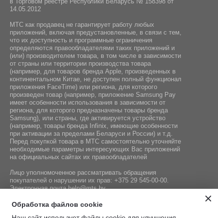
в Торговом реестре Республики Беларусь № 158398 от
14.05.2012
МТС как продавец не гарантирует работу любых
приложений, включая предустановленные, в связи с тем,
что их доступность и программные ограничения
определяются правообладателями таких приложений и
(или) производителем товара, в том числе в зависимости
от страны или территории производства товара
(например, для товаров бренда Apple, произведенных в
континентальном Китае, не доступен полный функционал
приложения FaceTime) или региона, для которого
произведен товар (например, приложение Samsung Pay
имеет особенности использования в зависимости от
региона, для которого предназначены товары бренда
Samsung), или страны, где активируется устройство
(например, товары бренда Infiniх, имеющие особенности
при активации за пределами Беларуси и России) и т.д.
Перед покупкой товара в МТС самостоятельно уточняйте
необходимые параметры интересующих Вас приложений
на официальных сайтах их правообладателей
Лицо уполномоченное рассматривать обращения
покупателей о нарушении их прав:
+375 29 545-00-00
.
Электронная почта
help@mts.by
Номер телефона работников местных исполнительных и
Обработка файлов cookie
распорядительных органов по месту государственной
Наш сайт использует файлы cookie для улучшения