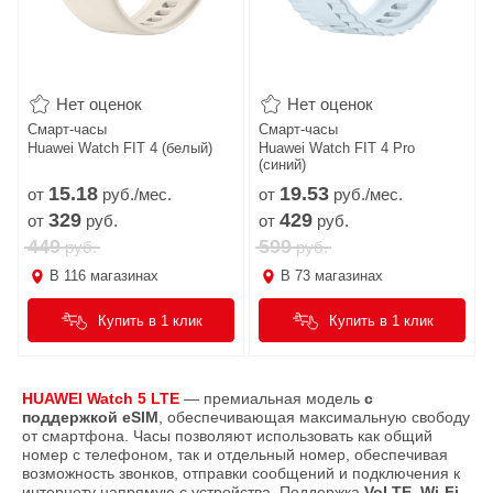
Нет оценок
Нет оценок
Смарт-часы
Смарт-часы
Huawei Watch FIT 4 (белый)
Huawei Watch FIT 4 Pro
(синий)
15.
18
19.
53
от
руб./мес.
от
руб./мес.
329
429
от
руб.
от
руб.
449
599
руб.
руб.
В
116
магазинах
В
73
магазинах
Купить в 1 клик
Купить в 1 клик
HUAWEI Watch 5 LTE
— премиальная модель
с
поддержкой eSIM
, обеспечивающая максимальную свободу
от смартфона. Часы позволяют использовать как общий
номер с телефоном, так и отдельный номер, обеспечивая
возможность звонков, отправки сообщений и подключения к
интернету напрямую с устройства. Поддержка
VoLTE
,
Wi-Fi