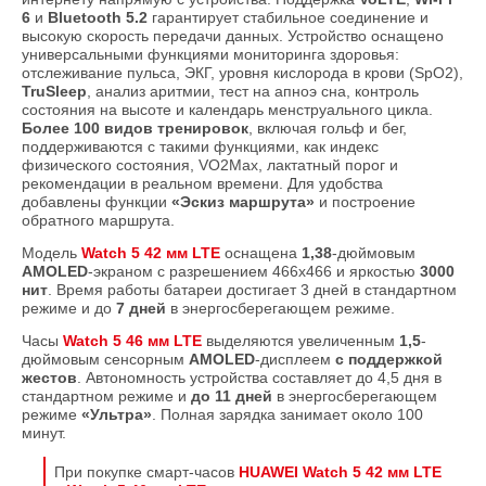
6
и
Bluetooth 5.2
гарантирует стабильное соединение и
высокую скорость передачи данных. Устройство оснащено
универсальными функциями мониторинга здоровья:
отслеживание пульса, ЭКГ, уровня кислорода в крови (SpO2),
TruSleep
, анализ аритмии, тест на апноэ сна, контроль
состояния на высоте и календарь менструального цикла.
Более 100 видов тренировок
, включая гольф и бег,
поддерживаются с такими функциями, как индекс
физического состояния, VO2Max, лактатный порог и
рекомендации в реальном времени. Для удобства
добавлены функции
«Эскиз маршрута»
и построение
обратного маршрута.
Модель
Watch 5 42 мм LTE
оснащена
1,38
-дюймовым
AMOLED
-экраном с разрешением 466х466 и яркостью
3000
нит
. Время работы батареи достигает 3 дней в стандартном
режиме и до
7 дней
в энергосберегающем режиме.
Часы
Watch 5 46 мм LTE
выделяются увеличенным
1,5
-
дюймовым сенсорным
AMOLED
-дисплеем
с поддержкой
жестов
. Автономность устройства составляет до 4,5 дня в
стандартном режиме и
до 11 дней
в энергосберегающем
режиме
«Ультра»
. Полная зарядка занимает около 100
минут.
При покупке смарт-часов
HUAWEI Watch 5 42 мм LTE