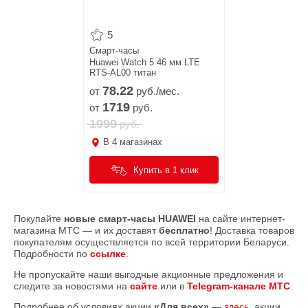
5
Смарт-часы
Huawei Watch 5 46 мм LTE
RTS-AL00 титан
78.
22
от
руб./мес.
1719
от
руб.
1999
руб.
В
4
магазинах
Купить в 1 клик
Покупайте
новые смарт-часы HUAWEI
на сайте интернет-
магазина МТС — и их доставят
бесплатно
! Доставка товаров
покупателям осуществляется по всей территории Беларуси.
Подробности по
ссылке
.
Не пропускайте наши выгодные акционные предложения и
следите за новостями на
сайте
или в
Telegram-канале МТС
.
Подробнее об условиях акции
«Для всех»
—
здесь
, акции