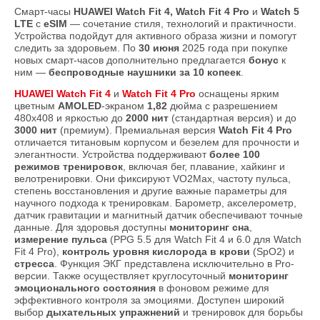
Смарт-часы
HUAWEI Watch Fit 4, Watch Fit 4 Pro
и
Watch 5
LTE
с
eSIM
— сочетание стиля, технологий и практичности.
Устройства подойдут для активного образа жизни и помогут
следить за здоровьем. По
30 июня
2025 года при покупке
новых смарт-часов дополнительно предлагается
бонус
к
ним —
беспроводные наушники за 10 копеек
.
HUAWEI Watch Fit 4
и
Watch Fit 4 Pro
оснащены ярким
цветным
AMOLED
-экраном
1,82
дюйма с разрешением
480х408 и яркостью до
2000 нит
(стандартная версия) и до
3000 нит
(премиум). Премиальная версия
Watch Fit 4 Pro
отличается титановым корпусом и безелем для прочности и
элегантности. Устройства поддерживают
более 100
режимов тренировок
, включая бег, плавание, хайкинг и
велотренировки. Они фиксируют VO2Max, частоту пульса,
степень восстановления и другие важные параметры для
научного подхода к тренировкам. Барометр, акселерометр,
датчик гравитации и магнитный датчик обеспечивают точные
данные. Для здоровья доступны
мониторинг сна
,
измерение пульса
(PPG 5.5 для Watch Fit 4 и 6.0 для Watch
Fit 4 Pro),
контроль уровня кислорода в крови
(SpO2) и
стресса
. Функция ЭКГ представлена исключительно в Pro-
версии. Также осуществляет круглосуточный
мониторинг
эмоционального состояния
в фоновом режиме для
эффективного контроля за эмоциями. Доступен широкий
выбор
дыхательных упражнений
и тренировок для борьбы