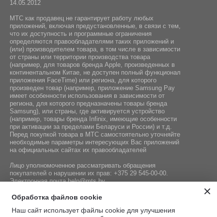
14.05.2012
МТС как продавец не гарантирует работу любых
приложений, включая предустановленные, в связи с тем,
что их доступность и программные ограничения
определяются правообладателями таких приложений и
(или) производителем товара, в том числе в зависимости
от страны или территории производства товара
(например, для товаров бренда Apple, произведенных в
континентальном Китае, не доступен полный функционал
приложения FaceTime) или региона, для которого
произведен товар (например, приложение Samsung Pay
имеет особенности использования в зависимости от
региона, для которого предназначены товары бренда
Samsung), или страны, где активируется устройство
(например, товары бренда Infiniх, имеющие особенности
при активации за пределами Беларуси и России) и т.д.
Перед покупкой товара в МТС самостоятельно уточняйте
необходимые параметры интересующих Вас приложений
на официальных сайтах их правообладателей
Лицо уполномоченное рассматривать обращения
покупателей о нарушении их прав:
+375 29 545-00-00
.
Электронная почта
help@mts.by
Номер телефона работников местных исполнительных и
Обработка файлов cookie
распорядительных органов по месту государственной
Наш сайт использует файлы cookie для улучшения
регистрации СООО «Мобильные ТелеСистемы»,