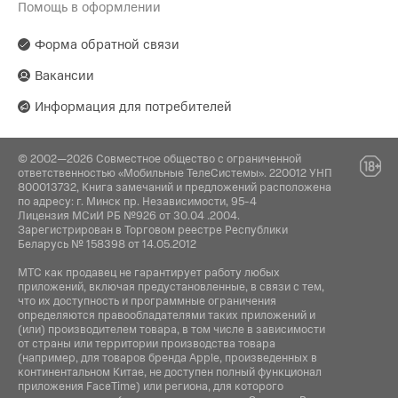
Помощь в оформлении
Форма обратной связи
Вакансии
Информация для потребителей
© 2002—2026 Совместное общество с ограниченной
ответственностью «Мобильные ТелеСистемы». 220012 УНП
800013732, Книга замечаний и предложений расположена
по адресу: г. Минск пр. Независимости, 95-4
Лицензия МСиИ РБ №926 от 30.04 .2004.
Зарегистрирован в Торговом реестре Республики
Беларусь № 158398 от 14.05.2012
МТС как продавец не гарантирует работу любых
приложений, включая предустановленные, в связи с тем,
что их доступность и программные ограничения
определяются правообладателями таких приложений и
(или) производителем товара, в том числе в зависимости
от страны или территории производства товара
(например, для товаров бренда Apple, произведенных в
континентальном Китае, не доступен полный функционал
приложения FaceTime) или региона, для которого