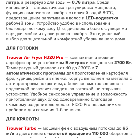
литра
, а резервуар для воды —
0,76 литра
. Среди
инноваций — автоматическая регулировка мощности,
функция самоочистки швабры с горячей водой 80°С,
предотвращение запутывания волос и
LED
-
подсветка
рабочей зоны. Устройство удобно в использовании
благодаря легкому весу 1,1 кг, дисплею и базе с функциями
зарядки, мойки и сушки ролика швабры. Это идеальный
выбор для тщательной и комфортной уборки вашего дома.
ДЛЯ ГОТОВКИ
Trouver Air Fryer FD20 Pro
— компактная и мощная
аэрофритюрница с объемом
9 литров
и мощностью
2700 Вт
.
Температурный диапазон от 40 до 230°С и
7
автоматических программ
для приготовления картофеля
фри, курицы, рыбы и выпечки. Корпус выполнен из металла с
антипригарным покрытием, а большое смотровое окно с
подсветкой позволяет следить за готовкой, не открывая
устройство. Удобное сенсорное управление и возможность
приготовления двух блюд одновременно благодаря
съемному разделителю делают FD20 Pro незаменимым
прибором для семьи из 4-5 человек.
ДЛЯ КРАСОТЫ
Trouver Turbo
— мощный фен с воздушным потоком до
65
м/с
и двигателем с
частотой вращения 110 000
оборотов в