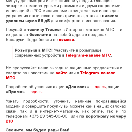
минуту для быстрой и эффективной укладки. Оснащен
четырьмя температурными режимами и двумя скоростями,
ионизацией с 200 миллионами отрицательных ионов для
устранения статического электричества, а также
низким
уровнем шума 58 дБ
для комфортного использования.
Покупайте
технику Trouver
в Интернет-магазине МТС — и
их доставят
бесплатно
на любой адрес в пределах
Беларуси. Подробности по
ссылке
.
Розыгрыш в МТС!
Участвуйте в розыгрыше
современных устройств в
Telegram-канале МТС
.
Не пропускайте наши выгодные акционные предложения и
следите за новостями на
сайте
или в
Telegram-канале
МТС
.
Подробнее об условиях акции
«Для всех»
—
здесь
, акции
«Промо»
—
здесь
.
Узнать подробности, уточнить наличие понравившейся
модели и совершить покупку вы можете как в наших салонах
связи, так и в интернет-магазине, как online, так и по
телефонам
+375 29 545-00-00
или
по короткому номеру
210
Звоните, мы будем рады Вам!