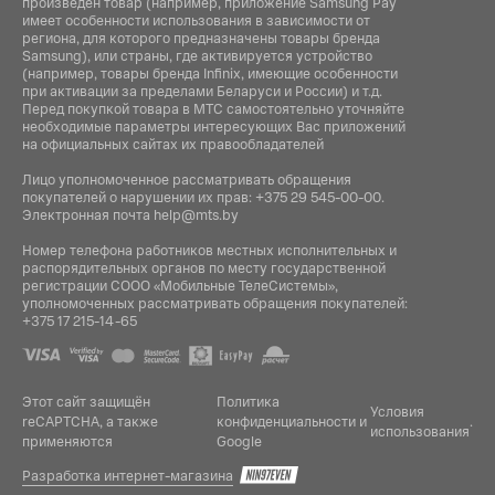
произведен товар (например, приложение Samsung Pay
имеет особенности использования в зависимости от
региона, для которого предназначены товары бренда
Samsung), или страны, где активируется устройство
(например, товары бренда Infiniх, имеющие особенности
при активации за пределами Беларуси и России) и т.д.
Перед покупкой товара в МТС самостоятельно уточняйте
необходимые параметры интересующих Вас приложений
на официальных сайтах их правообладателей
Лицо уполномоченное рассматривать обращения
покупателей о нарушении их прав:
+375 29 545-00-00
.
Электронная почта
help@mts.by
Номер телефона работников местных исполнительных и
распорядительных органов по месту государственной
регистрации СООО «Мобильные ТелеСистемы»,
уполномоченных рассматривать обращения покупателей:
+375 17 215-14-65
Этот сайт защищён
Политика
Условия
reCAPTCHA, а также
конфиденциальности
и
.
использования
применяются
Google
Разработка интернет-магазина