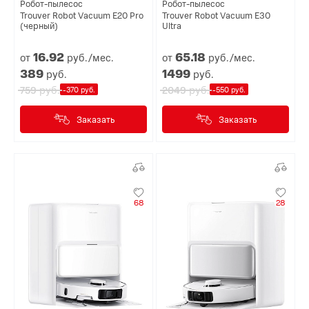
Робот-пылесос
Робот-пылесос
Trouver Robot Vacuum E20 Pro
Trouver Robot Vacuum E30
(черный)
Ultra
16.
92
65.
18
от
руб./мес.
от
руб./мес.
389
1499
руб.
руб.
руб.
руб.
759
2049
-370 руб.
-550 руб.
Заказать
Заказать
68
28