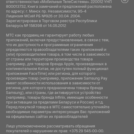
ответственностью «Мобильные ТелеСистемы». 220012 УНП
800013732, Книга замечаний и предложений расположена
по адресу: г. Минск пр. Независимости, 95-4
Лицензия МСиИ РБ №926 от 30.04 .2004.
Зарегистрирован в Торговом реестре Республики
Беларусь № 158398 от 14.05.2012
МТС как продавец не гарантирует работу любых
приложений, включая предустановленные, в связи с тем,
что их доступность и программные ограничения
определяются правообладателями таких приложений и
(или) производителем товара, в том числе в зависимости
от страны или территории производства товара
(например, для товаров бренда Apple, произведенных в
континентальном Китае, не доступен полный функционал
приложения FaceTime) или региона, для которого
произведен товар (например, приложение Samsung Pay
имеет особенности использования в зависимости от
региона, для которого предназначены товары бренда
Samsung), или страны, где активируется устройство
(например, товары бренда Infiniх, имеющие особенности
при активации за пределами Беларуси и России) и т.д.
Перед покупкой товара в МТС самостоятельно уточняйте
необходимые параметры интересующих Вас приложений
на официальных сайтах их правообладателей
Лицо уполномоченное рассматривать обращения
покупателей о нарушении их прав:
+375 29 545-00-00
.