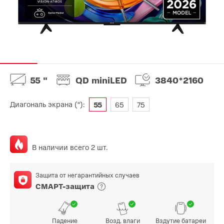
55 "
QD miniLED
3840*2160
Диагональ экрана ("):
55
65
75
В наличии всего 2 шт.
Защита от негарантийных случаев
СМАРТ-защита
Падение
Возд. влаги
Вздутие батареи