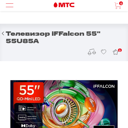
0
Телевизор iFFalcon 55"
55U85A
0