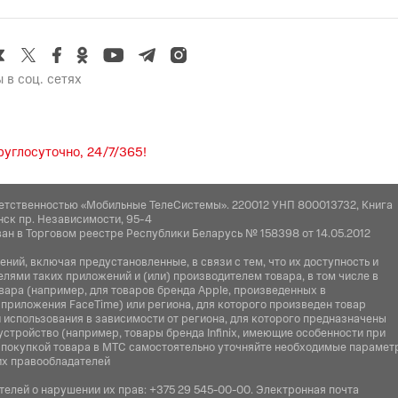
 в соц. сетях
углосуточно, 24/7/365!
етственностью «Мобильные ТелеСистемы». 220012 УНП 800013732, Книга
нск пр. Независимости, 95-4
ан в Торговом реестре Республики Беларусь № 158398 от 14.05.2012
ий, включая предустановленные, в связи с тем, что их доступность и
ями таких приложений и (или) производителем товара, в том числе в
вара (например, для товаров бренда Apple, произведенных в
 приложения FaceTime) или региона, для которого произведен товар
использования в зависимости от региона, для которого предназначены
устройство (например, товары бренда Infiniх, имеющие особенности при
ед покупкой товара в МТС самостоятельно уточняйте необходимые парамет
их правообладателей
елей о нарушении их прав:
+375 29 545-00-00
. Электронная почта