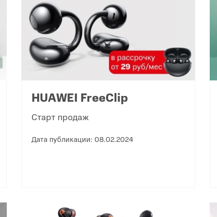
O
realme
TCL
vivo
 F
realme C
TCL 50
vivo Y
 M
realme 14
TCL 60
vivo V
 X
realme note
TCL 70
vivo X
 C
HUAWEI FreeClip
kview
Старт продаж
Дата публикации: 08.02.2024