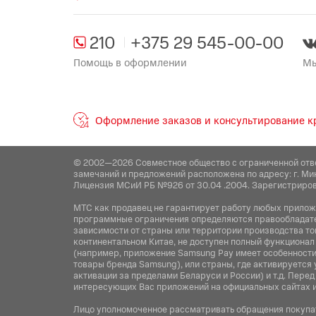
210
+375 29 545-00-00
Помощь в оформлении
Мы
Оформление заказов и консультирование кр
© 2002—2026 Совместное общество с ограниченной отв
замечаний и предложений расположена по адресу: г. Ми
Лицензия МСиИ РБ №926 от 30.04 .2004. Зарегистриров
МТС как продавец не гарантирует работу любых приложен
программные ограничения определяются правообладател
зависимости от страны или территории производства то
континентальном Китае, не доступен полный функционал
(например, приложение Samsung Pay имеет особенности 
товары бренда Samsung), или страны, где активируется 
активации за пределами Беларуси и России) и т.д. Пер
интересующих Вас приложений на официальных сайтах 
Лицо уполномоченное рассматривать обращения покупат