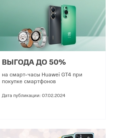
Infinix
TECNO
Infinix GT
Spark
Infinix Note
Camon
Pova
ВЫГОДА ДО 50%
на смарт-часы Huawei GT4 при
покупке смартфонов
Дата публикации: 07.02.2024