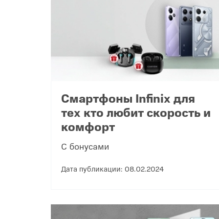
Телевизоры
POC
Гаджеты
POCO
POCO
Видеоигры
POCO
POCO
Мобильные кассы
Смартфоны Infinix для
тех кто любит скорость и
Blac
Интернет для дома
комфорт
Аксессуары
С бонусами
Дата публикации: 08.02.2024
Cертификаты
Купить SIM