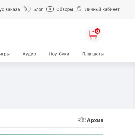
ус заказа
Блог
Обзоры
Личный кабинет
0
игры
Аудио
Ноутбуки
Планшеты
ng
HUAWEI
HONOR
HUAWEI Pura
HONOR 400
A
HUAWEI Nova
HONOR 600
HUAWEI Mate
HONOR Magic
HONOR X
Архив