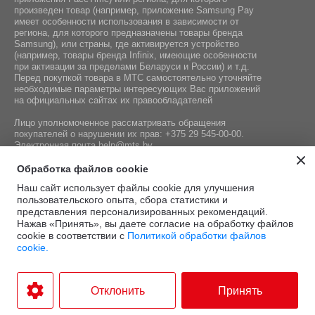
произведен товар (например, приложение Samsung Pay
имеет особенности использования в зависимости от
региона, для которого предназначены товары бренда
Samsung), или страны, где активируется устройство
(например, товары бренда Infiniх, имеющие особенности
при активации за пределами Беларуси и России) и т.д.
Перед покупкой товара в МТС самостоятельно уточняйте
необходимые параметры интересующих Вас приложений
на официальных сайтах их правообладателей
Лицо уполномоченное рассматривать обращения
покупателей о нарушении их прав:
+375 29 545-00-00
.
Электронная почта
help@mts.by
Номер телефона работников местных исполнительных и
Обработка файлов cookie
распорядительных органов по месту государственной
Наш сайт использует файлы cookie для улучшения
регистрации СООО «Мобильные ТелеСистемы»,
пользовательского опыта, сбора статистики и
уполномоченных рассматривать обращения покупателей:
представления персонализированных рекомендаций.
+375 17 215-14-65
Нажав «Принять», вы даете согласие на обработку файлов
cookie в соответствии с
Политикой обработки файлов
cookie.
Этот сайт защищён
Политика
Условия
reCAPTCHA, а также
конфиденциальности
и
.
использования
Отклонить
Принять
применяются
Google
Разработка интернет-магазина