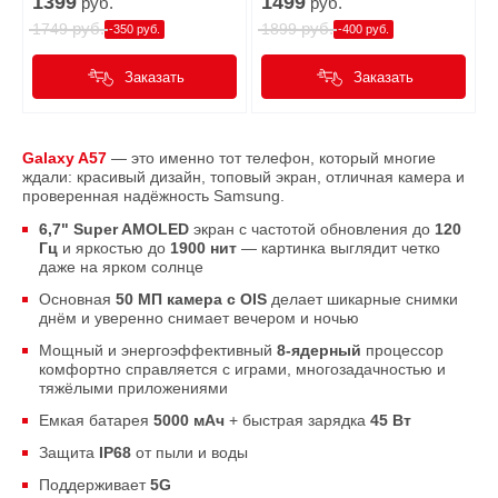
1399
1499
руб.
руб.
руб.
руб.
1749
1899
-350 руб.
-400 руб.
Заказать
Заказать
Galaxy A57
— это именно тот телефон, который многие
ждали: красивый дизайн, топовый экран, отличная камера и
проверенная надёжность Samsung.
6,7" Super AMOLED
экран с частотой обновления до
120
Гц
и яркостью до
1900 нит
— картинка выглядит четко
даже на ярком солнце
Основная
50 МП камера с OIS
делает шикарные снимки
днём и уверенно снимает вечером и ночью
Мощный и энергоэффективный
8-ядерный
процессор
комфортно справляется с играми, многозадачностью и
тяжёлыми приложениями
Емкая батарея
5000 мАч
+ быстрая зарядка
45 Вт
Защита
IP68
от пыли и воды
Поддерживает
5G