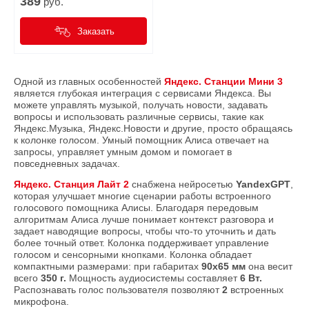
389
руб.
Заказать
Одной из главных особенностей
Яндекс. Станции Мини 3
является глубокая интеграция с сервисами Яндекса. Вы
можете управлять музыкой, получать новости, задавать
вопросы и использовать различные сервисы, такие как
Яндекс.Музыка, Яндекс.Новости и другие, просто обращаясь
к колонке голосом. Умный помощник Алиса отвечает на
запросы, управляет умным домом и помогает в
повседневных задачах.
Яндекс. Станция Лайт 2
снабжена нейросетью
YandexGPT
,
которая улучшает многие сценарии работы встроенного
голосового помощника Алисы. Благодаря передовым
алгоритмам Алиса лучше понимает контекст разговора и
задает наводящие вопросы, чтобы что-то уточнить и дать
более точный ответ. Колонка поддерживает управление
голосом и сенсорными кнопками. Колонка обладает
компактными размерами: при габаритах
90x65 мм
она весит
всего
350 г.
Мощность аудиосистемы составляет
6 Вт.
Распознавать голос пользователя позволяют
2
встроенных
микрофона.