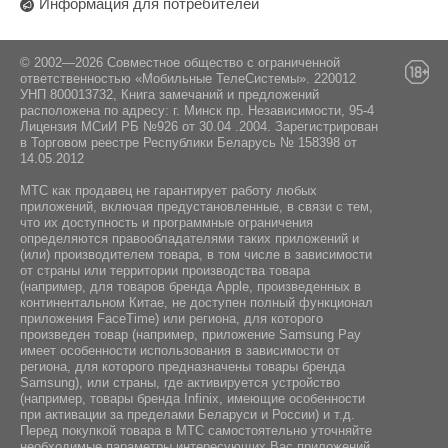
Информация для потребителей
© 2002—2026 Совместное общество с ограниченной
ответственностью «Мобильные ТелеСистемы». 220012
УНП 800013732, Книга замечаний и предложений
расположена по адресу: г. Минск пр. Независимости, 95-4
Лицензия МСиИ РБ №926 от 30.04 .2004. Зарегистрирован
в Торговом реестре Республики Беларусь № 158398 от
14.05.2012
МТС как продавец не гарантирует работу любых
приложений, включая предустановленные, в связи с тем,
что их доступность и программные ограничения
определяются правообладателями таких приложений и
(или) производителем товара, в том числе в зависимости
от страны или территории производства товара
(например, для товаров бренда Apple, произведенных в
континентальном Китае, не доступен полный функционал
приложения FaceTime) или региона, для которого
произведен товар (например, приложение Samsung Pay
имеет особенности использования в зависимости от
региона, для которого предназначены товары бренда
Samsung), или страны, где активируется устройство
(например, товары бренда Infiniх, имеющие особенности
при активации за пределами Беларуси и России) и т.д.
Перед покупкой товара в МТС самостоятельно уточняйте
необходимые параметры интересующих Вас приложений