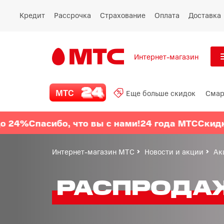
Кредит
Рассрочка
Страхование
Оплата
Доставка
Интернет-магазин
См
МТС 24
МТС
Еще больше скидок
Смар
Все
Еще больше скидок
Спасибо, что вы с нами!
24 года МТС
Скидки до 
Смартфоны
Интернет-магазин МТС
Новости и акции
Ак
Планшеты и ноутбуки
РАСПРОДА
Восстановленные
смартфоны