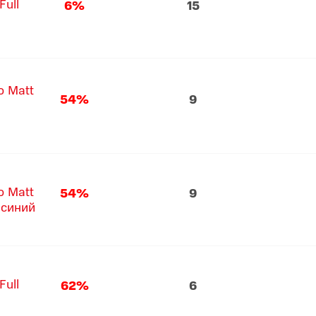
Full
6%
15
o Matt
54%
9
o Matt
54%
9
 синий
Full
62%
6