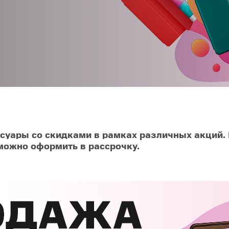
O
realme
TCL
vivo
 F
realme C
TCL 50
vivo Y
 M
realme 14
TCL 60
vivo V
 X
realme note
TCL 70
vivo X
 C
kview
уары со скидками в рамках различных акций. К
можно оформить в рассрочку.