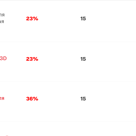
ля
23%
15
ая
 3D
23%
15
ля
36%
15