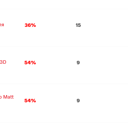
ля
36%
15
 3D
54%
9
o Matt
54%
9