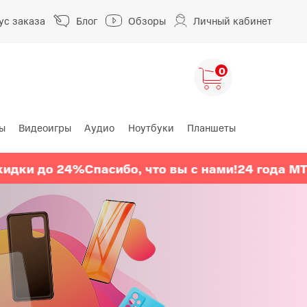
ус заказа
Блог
Обзоры
Личный кабинет
0
ы
Видеоигры
Аудио
Ноутбуки
Планшеты
ng
HUAWEI
HONOR
до 24%
Спасибо, что вы с нами!
24 года МТС
Скид
HUAWEI Pura
HONOR 400
A
HUAWEI Nova
HONOR 600
HUAWEI Mate
HONOR Magic
HONOR X